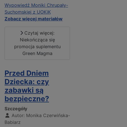
Wypowiedź Moniki Chrupały-
Suchomskiej z UOKiK
Zobacz więcej materiałów
Czytaj więcej:
Niekończąca się
promocja suplementu
Green Magma
Przed Dniem
Dziecka: czy
zabawki są
bezpieczne?
Szczegóły
Autor:
Monika Czerwińska-
Babiarz