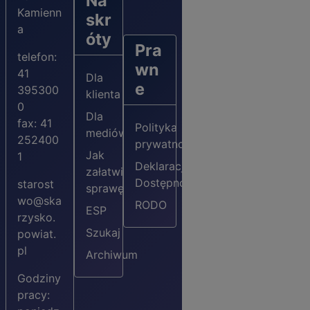
Na
Kamienn
skr
a
óty
Pra
telefon:
wn
41
Dla
e
395300
klienta
0
Dla
fax: 41
Polityka
mediów
252400
prywatności
Jak
1
Deklaracja
załatwić
Dostępności
starost
sprawę?
wo@ska
RODO
ESP
rzysko.
Szukaj
powiat.
pl
Archiwum
Godziny
pracy: