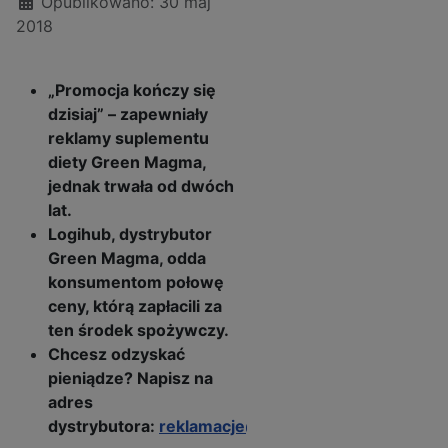
Opublikowano: 30 maj
2018
„Promocja kończy się
dzisiaj” – zapewniały
reklamy suplementu
diety Green Magma,
jednak trwała od dwóch
lat.
Logihub, dystrybutor
Green Magma, odda
konsumentom połowę
ceny, którą zapłacili za
ten środek spożywczy.
Chcesz odzyskać
pieniądze? Napisz na
adres
dystrybutora:
reklamacje@bezkilogramow.pl
.