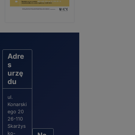
Adre
s
urzę
du
ul.
Konarski
ego 20
26-110
Skarżys
ko-