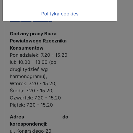
e-mail:
rzecznik.konsumentow@s
Polityka cookies
karzysko.powiat.pl
Godziny pracy Biura
Powiatowego Rzecznika
Konsumentów
Poniedziałek: 7.20 - 15.20
lub 10.00 - 18.00 (co
drugi tydzień wg
harmonogramu),
Wtorek: 7.20 - 15.20,
Środa: 7.20 - 15.20,
Czwartek: 7.20 - 15.20
Piątek: 7.20 - 15.20
Adres do
korespondencji:
ul. Konarskiego 20