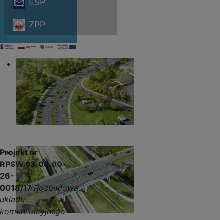
ESP
ZPP
Projekt nr
RPSW.03.04.00-
26-
0018/17
Rozbudowa
układu
komunikacyjnego