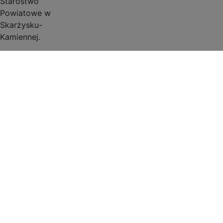
Starostwo
Powiatowe w
Skarżysku-
Kamiennej.