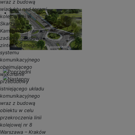
wraz z budową
wiaduktu nad torami
kolejowymi w
Skarżysku-
Kamiennej w ramach
zadania : „Budowa
zintegrowanego
systemu
komunikacyjnego
obejmującego
wykonanie
przebudowy
istniejącego układu
komunikacyjnego
wraz z budową
obiektu w celu
przekroczenia linii
kolejowej nr 8
Warszawa – Kraków