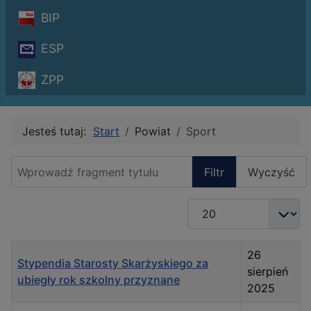
BIP
ESP
ZPP
Jesteś tutaj:
Start
Powiat
Sport
Wprowadź fragment tytułu
Filtr
Wyczyść
Pokaż #
Tytuł
Data publikacji
26
Stypendia Starosty Skarżyskiego za
sierpień
ubiegły rok szkolny przyznane
2025