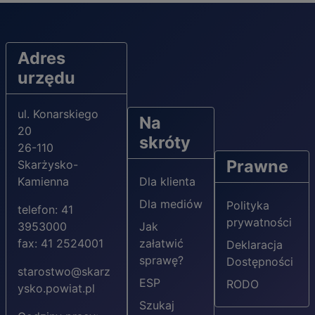
Adres
urzędu
ul. Konarskiego
Na
20
skróty
26-110
Prawne
Skarżysko-
Kamienna
Dla klienta
Dla mediów
Polityka
telefon: 41
prywatności
3953000
Jak
fax: 41 2524001
załatwić
Deklaracja
sprawę?
Dostępności
starostwo@skarz
ESP
RODO
ysko.powiat.pl
Szukaj