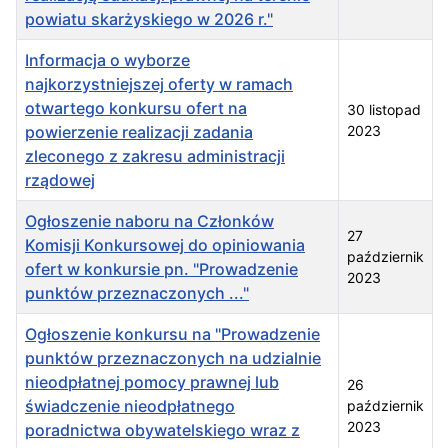
powiatu skarżyskiego w 2026 r."
Informacja o wyborze
najkorzystniejszej oferty w ramach
otwartego konkursu ofert na
30 listopad
powierzenie realizacji zadania
2023
zleconego z zakresu administracji
rządowej
Ogłoszenie naboru na Członków
27
Komisji Konkursowej do opiniowania
październik
ofert w konkursie pn. "Prowadzenie
2023
punktów przeznaczonych ..."
Ogłoszenie konkursu na "Prowadzenie
punktów przeznaczonych na udzialnie
nieodpłatnej pomocy prawnej lub
26
świadczenie nieodpłatnego
październik
2023
poradnictwa obywatelskiego wraz z