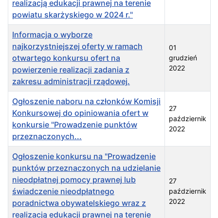
realizacją edukacji prawnej na terenie
powiatu skarżyskiego w 2024 r."
Informacja o wyborze
najkorzystniejszej oferty w ramach
01
otwartego konkursu ofert na
grudzień
2022
powierzenie realizacji zadania z
zakresu administracji rządowej.
Ogłoszenie naboru na członków Komisji
27
Konkursowej do opiniowania ofert w
październik
konkursie "Prowadzenie punktów
2022
przeznaczonych...
Ogłoszenie konkursu na "Prowadzenie
punktów przeznaczonych na udzielanie
nieodpłatnej pomocy prawnej lub
27
świadczenie nieodpłatnego
październik
2022
poradnictwa obywatelskiego wraz z
realizacją edukacji prawnej na terenie