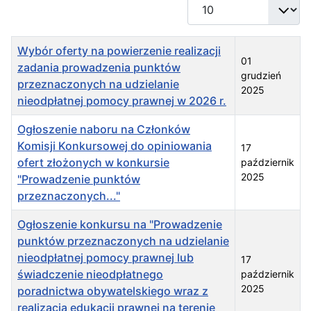
Pokaż #
Tytuł
Data publikacji
Wybór oferty na powierzenie realizacji
01
zadania prowadzenia punktów
grudzień
przeznaczonych na udzielanie
2025
nieodpłatnej pomocy prawnej w 2026 r.
Ogłoszenie naboru na Członków
Komisji Konkursowej do opiniowania
17
ofert złożonych w konkursie
październik
2025
"Prowadzenie punktów
przeznaczonych..."
Ogłoszenie konkursu na "Prowadzenie
punktów przeznaczonych na udzielanie
nieodpłatnej pomocy prawnej lub
17
świadczenie nieodpłatnego
październik
2025
poradnictwa obywatelskiego wraz z
realizacją edukacji prawnej na terenie