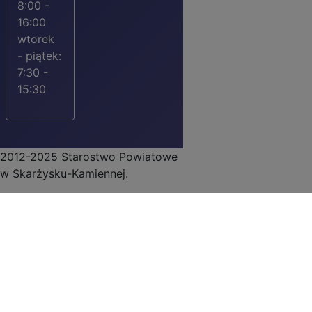
8:00 -
16:00
wtorek
- piątek:
7:30 -
15:30
2012-2025 Starostwo Powiatowe
w Skarżysku-Kamiennej.