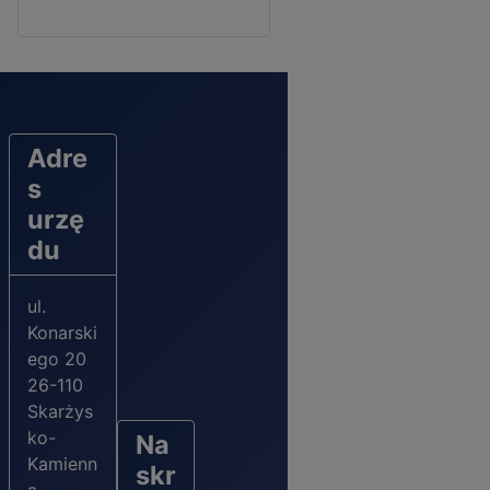
Adre
s
urzę
du
ul.
Konarski
ego 20
26-110
Skarżys
ko-
Na
Kamienn
skr