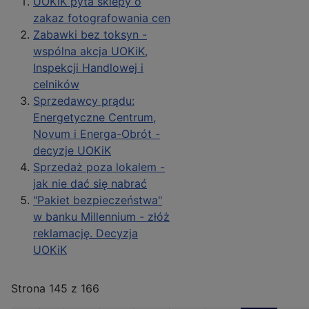
UOKiK pyta sklepy o
zakaz fotografowania cen
Zabawki bez toksyn -
wspólna akcja UOKiK,
Inspekcji Handlowej i
celników
Sprzedawcy prądu:
Energetyczne Centrum,
Novum i Energa-Obrót -
decyzje UOKiK
Sprzedaż poza lokalem -
jak nie dać się nabrać
"Pakiet bezpieczeństwa"
w banku Millennium - złóż
reklamację. Decyzja
UOKiK
Strona 145 z 166