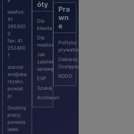
a
óty
Pra
telefon:
wn
41
Dla
e
395300
klienta
0
Dla
fax: 41
Polityka
mediów
252400
prywatności
Jak
1
Deklaracja
załatwić
Dostępności
starost
sprawę?
wo@ska
RODO
ESP
rzysko.
Szukaj
powiat.
pl
Archiwum
Godziny
pracy:
poniedz
iałek: