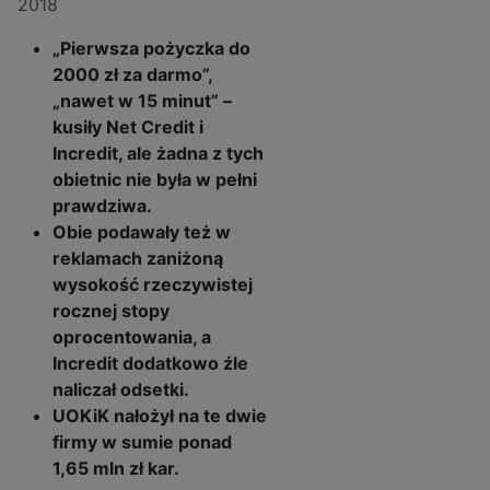
2018
„Pierwsza pożyczka do
2000 zł za darmo”,
„nawet w 15 minut” –
kusiły Net Credit i
Incredit, ale żadna z tych
obietnic nie była w pełni
prawdziwa.
Obie podawały też w
reklamach zaniżoną
wysokość rzeczywistej
rocznej stopy
oprocentowania, a
Incredit dodatkowo źle
naliczał odsetki.
UOKiK nałożył na te dwie
firmy w sumie ponad
1,65 mln zł kar.