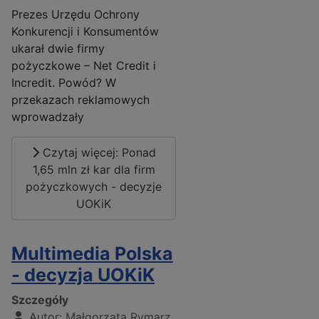
Prezes Urzędu Ochrony
Konkurencji i Konsumentów
ukarał dwie firmy
pożyczkowe – Net Credit i
Incredit. Powód? W
przekazach reklamowych
wprowadzały
Czytaj więcej: Ponad
1,65 mln zł kar dla firm
pożyczkowych - decyzje
UOKiK
Multimedia Polska
- decyzja UOKiK
Szczegóły
Autor:
Małgorzata Rymarz