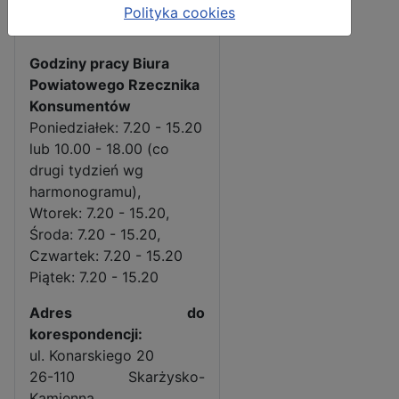
Polityka cookies
karzysko.powiat.pl
Godziny pracy Biura
Powiatowego Rzecznika
Konsumentów
Poniedziałek: 7.20 - 15.20
lub 10.00 - 18.00 (co
drugi tydzień wg
harmonogramu),
Wtorek: 7.20 - 15.20,
Środa: 7.20 - 15.20,
Czwartek: 7.20 - 15.20
Piątek: 7.20 - 15.20
Adres do
korespondencji:
ul. Konarskiego 20
26-110 Skarżysko-
Kamienna