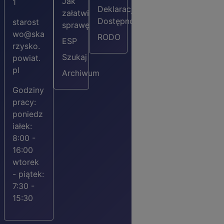
Jak
1
Deklaracja
załatwić
Dostępności
starost
sprawę?
wo@ska
RODO
ESP
rzysko.
Szukaj
powiat.
pl
Archiwum
Godziny
pracy:
poniedz
iałek:
8:00 -
16:00
wtorek
- piątek:
7:30 -
15:30