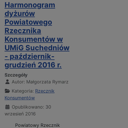
Harmonogram
dyżurów
Powiatowego
Rzecznika
Konsumentów w
UMiG Suchedniów
- październik-
grudzień 2016 r.
Szczegóły
Autor:
Małgorzata Rymarz
Kategoria:
Rzecznik
Konsumentów
Opublikowano: 30
wrzesień 2016
Powiatowy Rzecznik