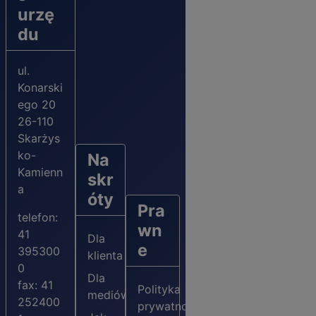
urzę
du
ul.
Konarski
ego 20
26-110
Skarżys
ko-
Na
Kamienn
skr
a
óty
Pra
telefon:
wn
41
Dla
e
395300
klienta
0
Dla
fax: 41
Polityka
mediów
252400
prywatności