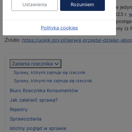
Ustawienia
Rozumiem
Postępowanie wszczęte wobec HBO Europe to nie jedyne
podnoszenia opłat spółce Netflix
. Wcześniej, w 2023 r.
w
Amazon Prime i Amazon Prime Video. Obecnie w postępow
Polityka cookies
(z YouTube Premium), Microsoft (z GamePass), Sony (z 
Źródło:
https://uokik.gov.pl/serwis-przestal-dzialac-ab
Zadania rzecznika
Sprawy, którymi zajmuje się rzecznik
Sprawy, którymi nie zajmuje się rzecznik
Biuro Rzecznika Konsumentów
Jak załatwić sprawę?
Rejestry
Sprawozdania
Istotny pogląd w sprawie