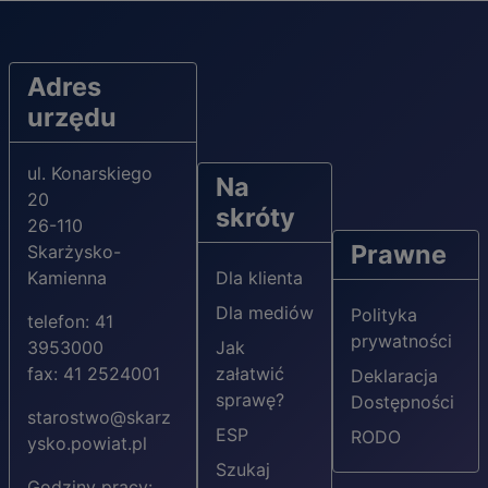
Adres
urzędu
ul. Konarskiego
Na
20
skróty
26-110
Prawne
Skarżysko-
Kamienna
Dla klienta
Dla mediów
Polityka
telefon: 41
prywatności
3953000
Jak
fax: 41 2524001
załatwić
Deklaracja
sprawę?
Dostępności
starostwo@skarz
ESP
RODO
ysko.powiat.pl
Szukaj
Godziny pracy: