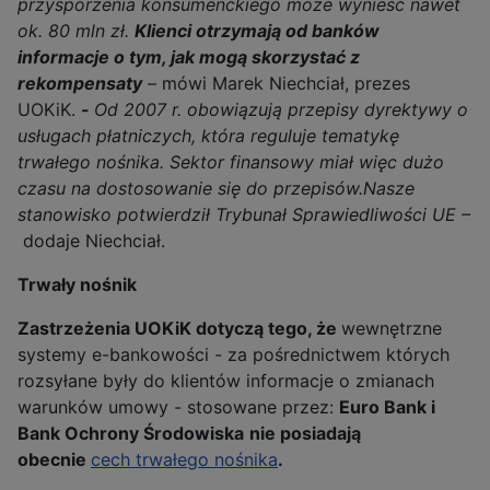
przysporzenia konsumenckiego może wynieść nawet
ok. 80 mln zł.
Klienci otrzymają od banków
informacje o tym, jak mogą skorzystać z
rekompensaty
–
mówi Marek Niechciał, prezes
UOKiK.
-
Od 2007 r. obowiązują przepisy dyrektywy o
usługach płatniczych, która reguluje tematykę
trwałego nośnika. Sektor finansowy miał więc dużo
czasu na dostosowanie się do przepisów.
Nasze
stanowisko potwierdził Trybunał Sprawiedliwości UE –
dodaje Niechciał.
Trwały nośnik
Zastrzeżenia UOKiK dotyczą
tego, że
wewnętrzne
systemy e-bankowości - za pośrednictwem których
rozsyłane były do klientów informacje o zmianach
warunków umowy - stosowane przez:
Euro Bank i
Bank Ochrony Środowiska
nie posiadają
obecnie
cech trwałego nośnika
.