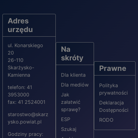
Adres
urzędu
ul. Konarskiego
Na
20
skróty
26-110
Prawne
Skarżysko-
Kamienna
Dla klienta
Dla mediów
Polityka
telefon: 41
prywatności
3953000
Jak
fax: 41 2524001
załatwić
Deklaracja
sprawę?
Dostępności
starostwo@skarz
ESP
RODO
ysko.powiat.pl
Szukaj
Godziny pracy: