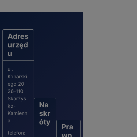
Adres
urzęd
u
ul.
Konarski
ego 20
26-110
Skarżys
Na
ko-
skr
Kamienn
a
óty
Pra
telefon:
wn