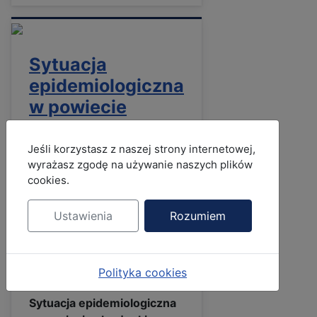
Sytuacja
epidemiologiczna
w powiecie
skarżyskim (stan
na dzień
MOD_JBCOOKIES_LANG_HEADER_DEFAULT
Jeśli korzystasz z naszej strony internetowej,
wyrażasz zgodę na używanie naszych plików
19.11.2020)
cookies.
Szczegóły
Autor:
Jolanta Jagiełło
Ustawienia
Rozumiem
Kategoria:
Aktualności
Opublikowano: 19
Polityka cookies
listopad 2020
Sytuacja epidemiologiczna