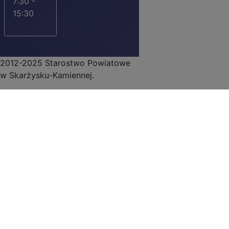
7:30 -
15:30
2012-2025 Starostwo Powiatowe
w Skarżysku-Kamiennej.