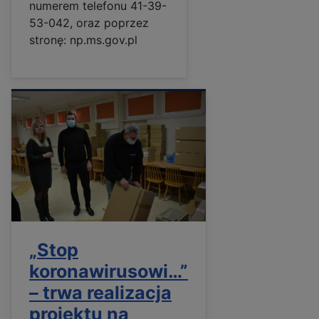
numerem telefonu 41-39-
53-042, oraz poprzez
stronę: np.ms.gov.pl
„Stop
koronawirusowi…”
– trwa realizacja
projektu na