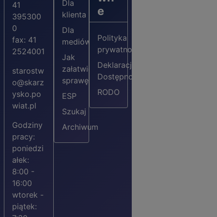
Dla
41
e
klienta
395300
0
Dla
Polityka
fax: 41
mediów
prywatności
2524001
Jak
Deklaracja
załatwić
starostw
Dostępności
sprawę?
o@skarz
RODO
ysko.po
ESP
wiat.pl
Szukaj
Godziny
Archiwum
pracy:
poniedzi
ałek:
8:00 -
16:00
wtorek -
piątek: