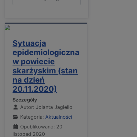
Sytuacja
epidemiologiczna
w powiecie
skarżyskim (stan
na dzień
20.11.2020)
Szczegóły
Autor:
Jolanta Jagiełło
Kategoria:
Aktualności
Opublikowano: 20
listopad 2020