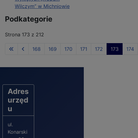
Wilczym” w Michniowie
Podkategorie
Strona 173 z 212
168
169
170
171
172
173
174
Adres
urzęd
u
ul.
Konarski