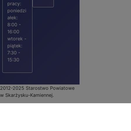
pracy:
poniedzi
ałek:
8:00 -
16:00
wtorek -
piątek:
7:30 -
15:30
2012-2025 Starostwo Powiatowe
w Skarżysku-Kamiennej.