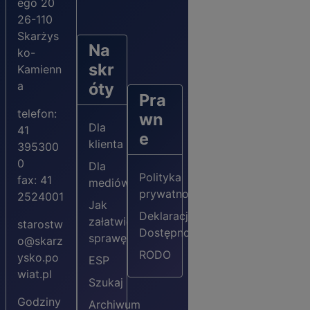
ego 20
26-110
Skarżys
Na
ko-
skr
Kamienn
a
óty
Pra
telefon:
wn
Dla
41
e
klienta
395300
0
Dla
Polityka
fax: 41
mediów
prywatności
2524001
Jak
Deklaracja
załatwić
starostw
Dostępności
sprawę?
o@skarz
RODO
ysko.po
ESP
wiat.pl
Szukaj
Godziny
Archiwum