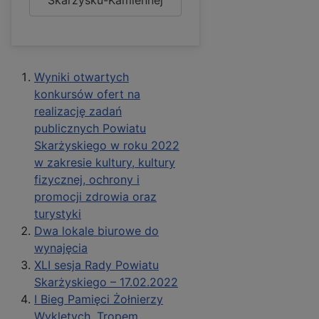
Skarżysku-Kamiennej
Wyniki otwartych
konkursów ofert na
realizację zadań
publicznych Powiatu
Skarżyskiego w roku 2022
w zakresie kultury, kultury
fizycznej, ochrony i
promocji zdrowia oraz
turystyki
Dwa lokale biurowe do
wynajęcia
XLI sesja Rady Powiatu
Skarżyskiego – 17.02.2022
I Bieg Pamięci Żołnierzy
Wyklętych „Tropem