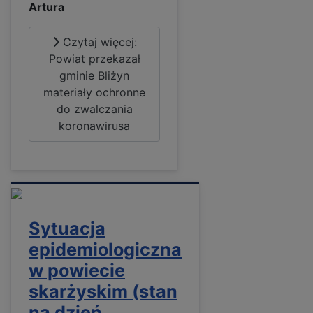
Artura
Czytaj więcej:
Powiat przekazał
gminie Bliżyn
materiały ochronne
do zwalczania
koronawirusa
Sytuacja
epidemiologiczna
w powiecie
skarżyskim (stan
na dzień