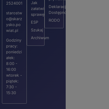
Jak
2524001
Deklaracja
załatwić
Dostępności
starostw
sprawę?
o@skarz
RODO
ESP
ysko.po
Szukaj
wiat.pl
Archiwum
Godziny
pracy:
poniedzi
ałek:
8:00 -
16:00
wtorek -
piątek:
7:30 -
15:30