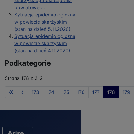
skarżyskiego dla szpitala
powiatowego
Sytuacja epidemiologiczna
w powiecie skarżyskim
(stan na dzień 5.11.2020)
Sytuacja epidemiologiczna
w powiecie skarżyskim
(stan na dzień 4.11.2020)
Podkategorie
Strona 178 z 212
173
174
175
176
177
178
179
Adre