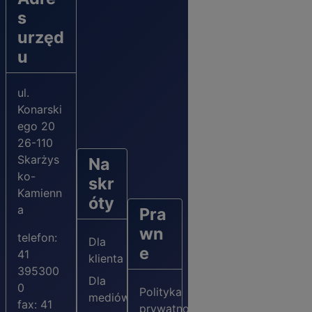
s
urzęd
u
ul.
Konarski
ego 20
26-110
Skarżys
Na
ko-
skr
Kamienn
óty
a
Pra
wn
telefon:
Dla
e
41
klienta
395300
Dla
0
Polityka
mediów
fax: 41
prywatności