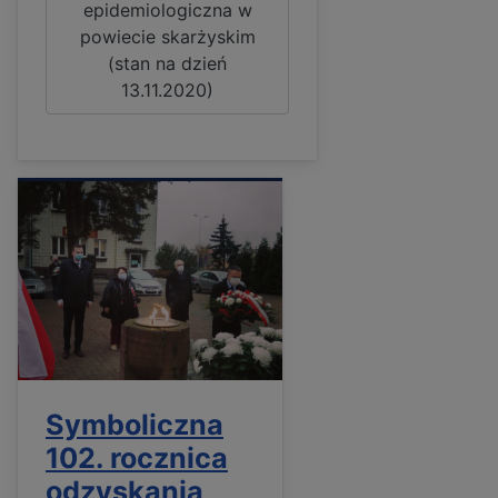
epidemiologiczna w
powiecie skarżyskim
(stan na dzień
13.11.2020)
Symboliczna
102. rocznica
odzyskania