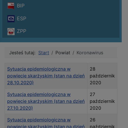
BIP
ESP
ZPP
Jesteś tutaj:
Start
Powiat
Koronawirus
Tytuł
Data publikacji
Sytuacja epidemiologiczna w
28
powiecie skarżyskim (stan na dzień
październik
28.10.2020)
2020
Sytuacja epidemiologiczna w
27
powiecie skarżyskim (stan na dzień
październik
27.10.2020)
2020
Sytuacja epidemiologiczna w
26
powiecie skarżyskim (stan na dzień
październik