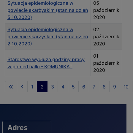
Sytuacja epidemiologiczna w
05
powiecie skarżyskim (stan na dzień
październik
5.10.2020)
2020
Sytuacja epidemiologiczna w
02
powiecie skarżyskim (stan na dzień
październik
2.10.2020)
2020
01
Starostwo wydłuża godziny pracy
październik
w poniedziałki - KOMUNIKAT
2020
1
2
3
4
5
6
7
8
9
10
Strona 2 z 11
Adres