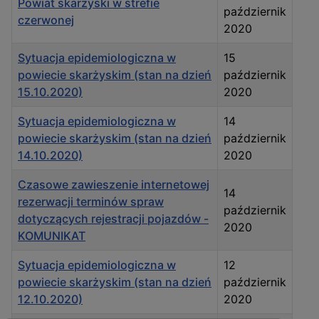
Powiat skarżyski w strefie
październik
czerwonej
2020
Sytuacja epidemiologiczna w
15
powiecie skarżyskim (stan na dzień
październik
15.10.2020)
2020
Sytuacja epidemiologiczna w
14
powiecie skarżyskim (stan na dzień
październik
14.10.2020)
2020
Czasowe zawieszenie internetowej
14
rezerwacji terminów spraw
październik
dotyczących rejestracji pojazdów -
2020
KOMUNIKAT
Sytuacja epidemiologiczna w
12
powiecie skarżyskim (stan na dzień
październik
12.10.2020)
2020