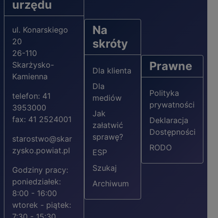
urzędu
Na
ul. Konarskiego
20
skróty
26-110
Prawne
Skarżysko-
Dla klienta
Kamienna
Dla
Polityka
telefon: 41
mediów
prywatności
3953000
Jak
fax: 41 2524001
Deklaracja
załatwić
Dostępności
sprawę?
starostwo@skar
RODO
zysko.powiat.pl
ESP
Szukaj
Godziny pracy:
poniedziałek:
Archiwum
8:00 - 16:00
wtorek - piątek:
7:30 - 15:30