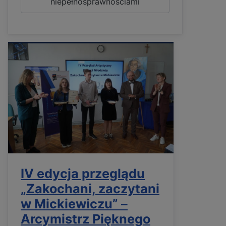
niepełnosprawnościami
IV edycja przeglądu
„Zakochani, zaczytani
w Mickiewiczu” –
Arcymistrz Pięknego