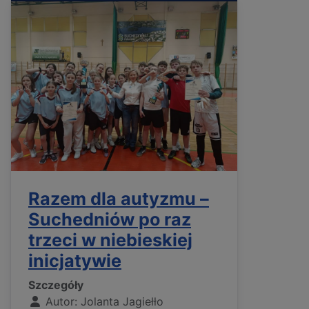
Razem dla autyzmu –
Suchedniów po raz
trzeci w niebieskiej
inicjatywie
Szczegóły
Autor:
Jolanta Jagiełło