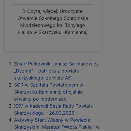
Czytaj więcej: Uroczyste
Otwarcie Szkolnego Schroniska
Młodzieżowego im. Tony’ego
Halika w Skarżysku -Kamiennej
Zmarł Pułkownik Janusz Sermanowicz
„Dyzma” – patriota z powiatu
skarżyskiego, żołnierz AK
SOR w Szpitalu Powiatowym w
Skarżysku-Kamiennej oficjalnie
otwarty po modernizacji
XXV w kadencji Sesja Rady Powiatu
Skarżyskiego – 26.03.2026
Aktywny Start Wiosny w Powiecie
Skarżyskim. Maraton "Wrota Piekieł" w