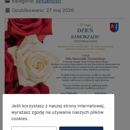
Kategoria:
Aktualności
Opublikowano: 27 maj 2026
MOD_JBCOOKIES_LANG_HEADER_DEFAULT
Jeśli korzystasz z naszej strony internetowej,
Treść życzeń
wyrażasz zgodę na używanie naszych plików
cookies.
27 maja - Dzień Samorządu Terytorialnego