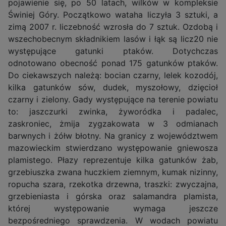
pojawienie się, po 50 latach, wilków w kompleksie
Świniej Góry. Początkowo wataha liczyła 3 sztuki, a
zimą 2007 r. liczebność wzrosła do 7 sztuk. Ozdobą i
wszechobecnym składnikiem lasów i łąk są licz20 nie
występujące gatunki ptaków. Dotychczas
odnotowano obecność ponad 175 gatunków ptaków.
Do ciekawszych należą: bocian czarny, lelek kozodój,
kilka gatunków sów, dudek, myszołowy, dzięcioł
czarny i zielony. Gady występujące na terenie powiatu
to: jaszczurki zwinka, żyworódka i padalec,
zaskroniec, żmija zygzakowata w 3 odmianach
barwnych i żółw błotny. Na granicy z województwem
mazowieckim stwierdzano występowanie gniewosza
plamistego. Płazy reprezentuje kilka gatunków żab,
grzebiuszka zwana huczkiem ziemnym, kumak nizinny,
ropucha szara, rzekotka drzewna, traszki: zwyczajna,
grzebieniasta i górska oraz salamandra plamista,
której występowanie wymaga jeszcze
bezpośredniego sprawdzenia. W wodach powiatu