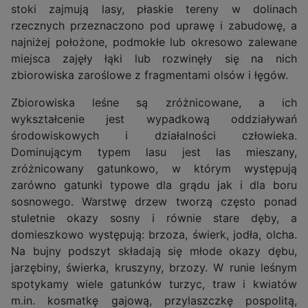
stoki zajmują lasy, płaskie tereny w dolinach
rzecznych przeznaczono pod uprawę i zabudowę, a
najniżej położone, podmokłe lub okresowo zalewane
miejsca zajęły łąki lub rozwinęły się na nich
zbiorowiska zaroślowe z fragmentami olsów i łęgów.
Zbiorowiska leśne są zróżnicowane, a ich
wykształcenie jest wypadkową oddziaływań
środowiskowych i działalności człowieka.
Dominującym typem lasu jest las mieszany,
zróżnicowany gatunkowo, w którym występują
zarówno gatunki typowe dla grądu jak i dla boru
sosnowego. Warstwę drzew tworzą często ponad
stuletnie okazy sosny i równie stare dęby, a
domieszkowo występują: brzoza, świerk, jodła, olcha.
Na bujny podszyt składają się młode okazy dębu,
jarzębiny, świerka, kruszyny, brzozy. W runie leśnym
spotykamy wiele gatunków turzyc, traw i kwiatów
m.in. kosmatkę gajową, przylaszczkę pospolitą,