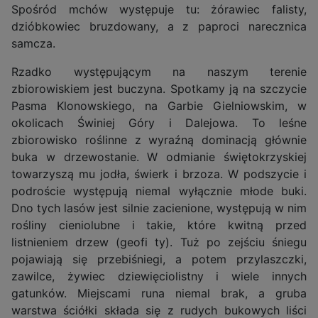
Spośród mchów występuje tu: żórawiec falisty,
dzióbkowiec bruzdowany, a z paproci narecznica
samcza.
Rzadko występującym na naszym terenie
zbiorowiskiem jest buczyna. Spotkamy ją na szczycie
Pasma Klonowskiego, na Garbie Gielniowskim, w
okolicach Świniej Góry i Dalejowa. To leśne
zbiorowisko roślinne z wyraźną dominacją głównie
buka w drzewostanie. W odmianie świętokrzyskiej
towarzyszą mu jodła, świerk i brzoza. W podszycie i
podroście występują niemal wyłącznie młode buki.
Dno tych lasów jest silnie zacienione, występują w nim
rośliny cieniolubne i takie, które kwitną przed
listnieniem drzew (geofi ty). Tuż po zejściu śniegu
pojawiają się przebiśniegi, a potem przylaszczki,
zawilce, żywiec dziewięciolistny i wiele innych
gatunków. Miejscami runa niemal brak, a gruba
warstwa ściółki składa się z rudych bukowych liści