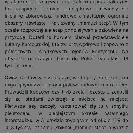
w okresie lodowcowym docierali tu neandertalczycy.
Po ustąpieniu lodowca początkowo rozwinęły się
inicjalne zbiorowiska tundrowe a następnie ogromne
obszary trawiaste – tak zwany „mamuci step”. W tym
czasie rozpoczął się etap oddziaływania człowieka na
przyrodę. Dotarli tu bowiem pierwsi przedstawiciele
kultury hamburskiej, którzy przywędrowali zapewne z
północnych i środkowych rejonów kontynentu. Na
obszarze należącym dzisiaj do Polski żyli około 13
tys. lat temu.
Ówcześni łowcy – zbieracze, wędrujący za sezonowo
migrującymi zwierzętami polowali głównie na renifery.
Prowadzili koczowniczy tryb życia i często przenosili
się za stadami zwierząt z miejsca na miejsce.
Pierwsze lasy zaczęły kształtować się tu u schyłku
plejstocenu, w cieplejszym okresie ostatniego
interstadiału, w Allerödzie trwającym od około 11,8 do
10,8 tysięcy lat temu. Zniknął „mamuci step”, a wraz z