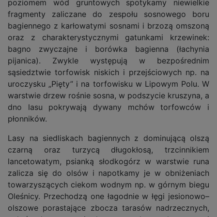
poziomem wód gruntowych spotykamy niewielkie
fragmenty zaliczane do zespołu sosnowego boru
bagiennego z karłowatymi sosnami i brzozą omszoną
oraz z charakterystycznymi gatunkami krzewinek:
bagno zwyczajne i borówka bagienna (łachynia
pijanica). Zwykle występują w bezpośrednim
sąsiedztwie torfowisk niskich i przejściowych np. na
uroczysku „Pięty” i na torfowisku w Lipowym Polu. W
warstwie drzew rośnie sosna, w podszycie kruszyna, a
dno lasu pokrywają dywany mchów torfowców i
płonników.
Lasy na siedliskach bagiennych z dominującą olszą
czarną oraz turzycą długokłosą, trzcinnikiem
lancetowatym, psianką słodkogórz w warstwie runa
zalicza się do olsów i napotkamy je w obniżeniach
towarzyszących ciekom wodnym np. w górnym biegu
Oleśnicy. Przechodzą one łagodnie w łęgi jesionowo–
olszowe porastające zbocza tarasów nadrzecznych,