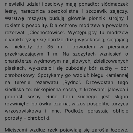
niewielki udział ilościowy mają ponadto: siódmaczek
leśny, narecznica szerokolistna i szczawik zajęczy.
Warstwę mszystą budują głównie płonnik strojny i
rokietnik pospolity. Dla ochrony modrzewia powołano
rezerwat „Ciechostowice”. Występujący tu modrzew
charakteryzuje się bardzo dużą wysokością, sięgającą
w niekiedy do 35 m i obwodem w pierśnicy
przekraczającym 1 m. Na szczytach wzniesień o
charakterze wydmowym na jałowych, zbielicowanych
piaskach, wykształcił się zubożały bór suchy – bór
chrobotkowy. Spotykamy go wzdłuż biegu Kamiennej
na terenie rezerwatu „Rydno”. Drzewostan tego
siedliska to: niskopienna sosna, z krzewami jałowca i
podrost sosny. Runo boru suchego jest skąpo
rozwinięte: borówka czarna, wrzos pospolity, turzyca
wrzosowiskowa i inne. Podłoże porastają obficie
porosty – chrobotki.
Miejscami wzdłuż rzek pojawiają się zarośla łozowe.