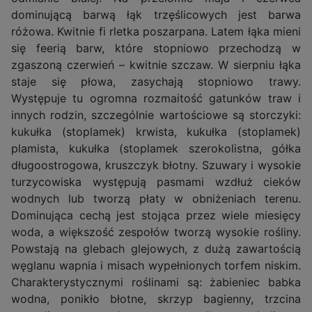
dominującą barwą łąk trzęślicowych jest barwa
różowa. Kwitnie fi rletka poszarpana. Latem łąka mieni
się feerią barw, które stopniowo przechodzą w
zgaszoną czerwień – kwitnie szczaw. W sierpniu łąka
staje się płowa, zasychają stopniowo trawy.
Występuje tu ogromna rozmaitość gatunków traw i
innych rodzin, szczególnie wartościowe są storczyki:
kukułka (stoplamek) krwista, kukułka (stoplamek)
plamista, kukułka (stoplamek szerokolistna, gółka
długoostrogowa, kruszczyk błotny. Szuwary i wysokie
turzycowiska występują pasmami wzdłuż cieków
wodnych lub tworzą płaty w obniżeniach terenu.
Dominująca cechą jest stojąca przez wiele miesięcy
woda, a większość zespołów tworzą wysokie rośliny.
Powstają na glebach glejowych, z dużą zawartością
węglanu wapnia i misach wypełnionych torfem niskim.
Charakterystycznymi roślinami są: żabieniec babka
wodna, ponikło błotne, skrzyp bagienny, trzcina