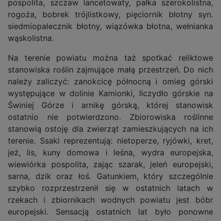
pospolita, szczaw lancetowaty, pałka szerokolistna,
rogoża, bobrek trójlistkowy, pięciornik błotny syn.
siedmiopalecznik błotny, wiązówka błotna, wełnianka
wąskolistna.
Na terenie powiatu można taż spotkać reliktowe
stanowiska roślin zajmujące małą przestrzeń. Do nich
należy zaliczyć: zanokcicę północną i omieg górski
występujące w dolinie Kamionki, liczydło górskie na
Świniej Górze i arnikę górską, której stanowisk
ostatnio nie potwierdzono. Zbiorowiska roślinne
stanowią ostoję dla zwierząt zamieszkujących na ich
terenie. Ssaki reprezentują: nietoperze, ryjówki, kret,
jeż, lis, kuny domowa i leśna, wydra europejska,
wiewiórka pospolita, zając szarak, jeleń europejski,
sarna, dzik oraz łoś. Gatunkiem, który szczególnie
szybko rozprzestrzenił się w ostatnich latach w
rzekach i zbiornikach wodnych powiatu jest bóbr
europejski. Sensacją ostatnich lat było ponowne