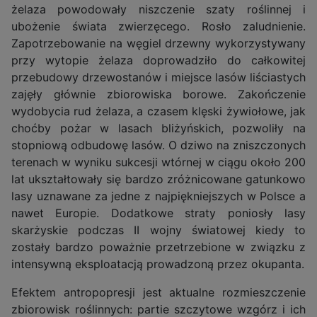
żelaza powodowały niszczenie szaty roślinnej i
ubożenie świata zwierzęcego. Rosło zaludnienie.
Zapotrzebowanie na węgiel drzewny wykorzystywany
przy wytopie żelaza doprowadziło do całkowitej
przebudowy drzewostanów i miejsce lasów liściastych
zajęły głównie zbiorowiska borowe. Zakończenie
wydobycia rud żelaza, a czasem klęski żywiołowe, jak
choćby pożar w lasach bliżyńskich, pozwoliły na
stopniową odbudowę lasów. O dziwo na zniszczonych
terenach w wyniku sukcesji wtórnej w ciągu około 200
lat ukształtowały się bardzo zróżnicowane gatunkowo
lasy uznawane za jedne z najpiękniejszych w Polsce a
nawet Europie. Dodatkowe straty poniosły lasy
skarżyskie podczas II wojny światowej kiedy to
zostały bardzo poważnie przetrzebione w związku z
intensywną eksploatacją prowadzoną przez okupanta.
Efektem antropopresji jest aktualne rozmieszczenie
zbiorowisk roślinnych: partie szczytowe wzgórz i ich