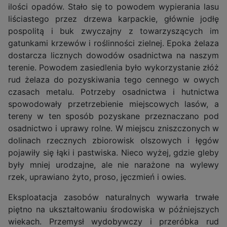
ilości opadów. Stało się to powodem wypierania lasu
liściastego przez drzewa karpackie, głównie jodłę
pospolitą i buk zwyczajny z towarzyszących im
gatunkami krzewów i roślinności zielnej. Epoka żelaza
dostarcza licznych dowodów osadnictwa na naszym
terenie. Powodem zasiedlenia było wykorzystanie złóż
rud żelaza do pozyskiwania tego cennego w owych
czasach metalu. Potrzeby osadnictwa i hutnictwa
spowodowały przetrzebienie miejscowych lasów, a
tereny w ten sposób pozyskane przeznaczano pod
osadnictwo i uprawy rolne. W miejscu zniszczonych w
dolinach rzecznych zbiorowisk olszowych i łęgów
pojawiły się łąki i pastwiska. Nieco wyżej, gdzie gleby
były mniej urodzajne, ale nie narażone na wylewy
rzek, uprawiano żyto, proso, jęczmień i owies.
Eksploatacja zasobów naturalnych wywarła trwałe
piętno na ukształtowaniu środowiska w późniejszych
wiekach. Przemysł wydobywczy i przeróbka rud