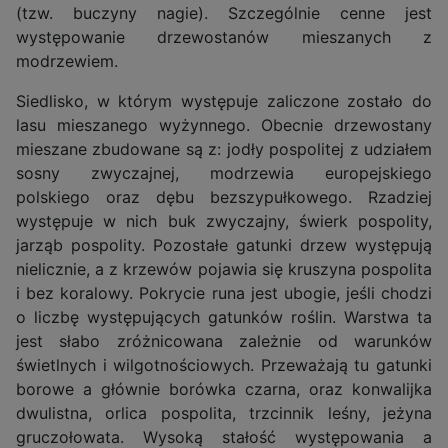
(tzw. buczyny nagie). Szczególnie cenne jest
występowanie drzewostanów mieszanych z
modrzewiem.
Siedlisko, w którym występuje zaliczone zostało do
lasu mieszanego wyżynnego. Obecnie drzewostany
mieszane zbudowane są z: jodły pospolitej z udziałem
sosny zwyczajnej, modrzewia europejskiego
polskiego oraz dębu bezszypułkowego. Rzadziej
występuje w nich buk zwyczajny, świerk pospolity,
jarząb pospolity. Pozostałe gatunki drzew występują
nielicznie, a z krzewów pojawia się kruszyna pospolita
i bez koralowy. Pokrycie runa jest ubogie, jeśli chodzi
o liczbę występujących gatunków roślin. Warstwa ta
jest słabo zróżnicowana zależnie od warunków
świetlnych i wilgotnościowych. Przeważają tu gatunki
borowe a głównie borówka czarna, oraz konwalijka
dwulistna, orlica pospolita, trzcinnik leśny, jeżyna
gruczołowata. Wysoką stałość występowania a