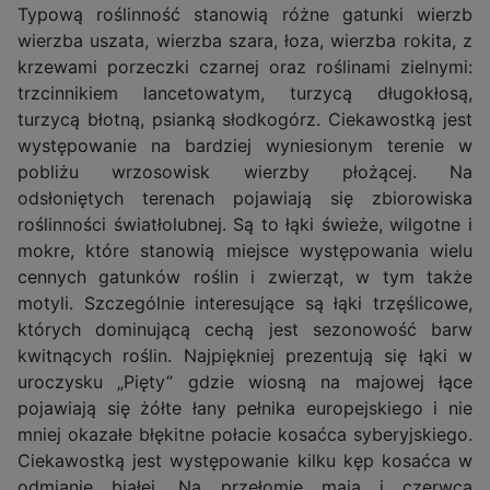
Typową roślinność stanowią różne gatunki wierzb
wierzba uszata, wierzba szara, łoza, wierzba rokita, z
krzewami porzeczki czarnej oraz roślinami zielnymi:
trzcinnikiem lancetowatym, turzycą długokłosą,
turzycą błotną, psianką słodkogórz. Ciekawostką jest
występowanie na bardziej wyniesionym terenie w
pobliżu wrzosowisk wierzby płożącej. Na
odsłoniętych terenach pojawiają się zbiorowiska
roślinności światłolubnej. Są to łąki świeże, wilgotne i
mokre, które stanowią miejsce występowania wielu
cennych gatunków roślin i zwierząt, w tym także
motyli. Szczególnie interesujące są łąki trzęślicowe,
których dominującą cechą jest sezonowość barw
kwitnących roślin. Najpiękniej prezentują się łąki w
uroczysku „Pięty” gdzie wiosną na majowej łące
pojawiają się żółte łany pełnika europejskiego i nie
mniej okazałe błękitne połacie kosaćca syberyjskiego.
Ciekawostką jest występowanie kilku kęp kosaćca w
odmianie białej. Na przełomie maja i czerwca