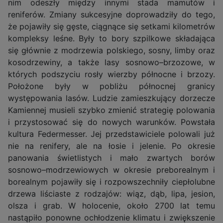
nim odeszły między innymi stada mamutów i
reniferów. Zmiany sukcesyjne doprowadziły do tego,
że pojawiły się gęste, ciągnące się setkami kilometrów
kompleksy leśne. Były to bory szpilkowe składająca
się głównie z modrzewia polskiego, sosny, limby oraz
kosodrzewiny, a także lasy sosnowo–brzozowe, w
których podszyciu rosły wierzby północne i brzozy.
Położone były w pobliżu północnej granicy
występowania lasów. Ludzie zamieszkujący dorzecze
Kamiennej musieli szybko zmienić strategię polowania
i przystosować się do nowych warunków. Powstała
kultura Federmesser. Jej przedstawiciele polowali już
nie na renifery, ale na łosie i jelenie. Po okresie
panowania świetlistych i mało zwartych borów
sosnowo–modrzewiowych w okresie preborealnym i
borealnym pojawiły się i rozpowszechniły ciepłolubne
drzewa liściaste z rodzajów: wiąz, dąb, lipa, jesion,
olsza i grab. W holocenie, około 2700 lat temu
nastąpiło ponowne ochłodzenie klimatu i zwiększenie