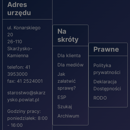
Adres
urzędu
ul. Konarskiego
Na
20
skróty
26-110
Prawne
Skarżysko-
Kamienna
Dla klienta
Dla mediów
Polityka
telefon: 41
prywatności
3953000
Jak
fax: 41 2524001
załatwić
Deklaracja
sprawę?
Dostępności
starostwo@skarz
ESP
RODO
ysko.powiat.pl
Szukaj
Godziny pracy:
Archiwum
poniedziałek: 8:00
- 16:00