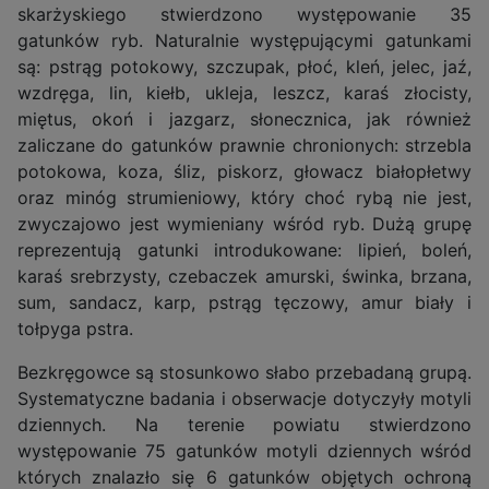
skarżyskiego stwierdzono występowanie 35
gatunków ryb. Naturalnie występującymi gatunkami
są: pstrąg potokowy, szczupak, płoć, kleń, jelec, jaź,
wzdręga, lin, kiełb, ukleja, leszcz, karaś złocisty,
miętus, okoń i jazgarz, słonecznica, jak również
zaliczane do gatunków prawnie chronionych: strzebla
potokowa, koza, śliz, piskorz, głowacz białopłetwy
oraz minóg strumieniowy, który choć rybą nie jest,
zwyczajowo jest wymieniany wśród ryb. Dużą grupę
reprezentują gatunki introdukowane: lipień, boleń,
karaś srebrzysty, czebaczek amurski, świnka, brzana,
sum, sandacz, karp, pstrąg tęczowy, amur biały i
tołpyga pstra.
Bezkręgowce są stosunkowo słabo przebadaną grupą.
Systematyczne badania i obserwacje dotyczyły motyli
dziennych. Na terenie powiatu stwierdzono
występowanie 75 gatunków motyli dziennych wśród
których znalazło się 6 gatunków objętych ochroną