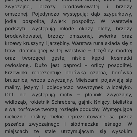
zwyczajnej, brzozy brodawkowatej i brzozy
omszonej. Pojedynczo występują: dąb szypułkowy,
jodła pospolita, świerk pospolity. W warstwie
podszytu występują młode okazy olchy, brzozy
brodawkowatej, brzozy omszonej, świerka oraz
krzewy kruszyny i jarzębiny. Warstwa runa składa się z
traw: dominującej w tej warstwie – trzęślicy modrej
oraz tworzącej gęste, niskie kępki kosmatki
owłosionej. Dużo jest paproci – orlicy pospolitej.
Krzewinki reprezentuje borówka czarna, borówka
brusznica, wrzos zwyczajny. Miejscami pojawiają się
maliny, jeżyny i pojedynczo wawrzynek wilczełyko.
Obfi cie występują mchy – płonnik zwyczajny,
widłoząb, rokietnik Schrebera, gajnik lśniący, bielistka
siwa, torfowce tworzą rozległe poduchy. Występujące
nielicznie rośliny zielne reprezentowane są przez
pszeńca zwyczajnego i siódmaczka leśnego. W
miejscach ze stale utrzymującym się wysokim