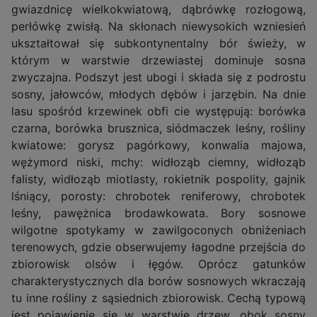
gwiazdnicę wielkokwiatową, dąbrówkę rozłogową,
perłówkę zwisłą. Na skłonach niewysokich wzniesień
ukształtował się subkontynentalny bór świeży, w
którym w warstwie drzewiastej dominuje sosna
zwyczajna. Podszyt jest ubogi i składa się z podrostu
sosny, jałowców, młodych dębów i jarzębin. Na dnie
lasu spośród krzewinek obfi cie występują: borówka
czarna, borówka brusznica, siódmaczek leśny, rośliny
kwiatowe: gorysz pagórkowy, konwalia majowa,
wężymord niski, mchy: widłoząb ciemny, widłoząb
falisty, widłoząb miotlasty, rokietnik pospolity, gajnik
lśniący, porosty: chrobotek reniferowy, chrobotek
leśny, pawężnica brodawkowata. Bory sosnowe
wilgotne spotykamy w zawilgoconych obniżeniach
terenowych, gdzie obserwujemy łagodne przejścia do
zbiorowisk olsów i łęgów. Oprócz gatunków
charakterystycznych dla borów sosnowych wkraczają
tu inne rośliny z sąsiednich zbiorowisk. Cechą typową
jest pojawienie się w warstwie drzew, obok sosny