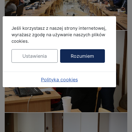
MOD_JBCOOKIES_LANG_HEADER_DEFAULT
Jeśli korzystasz z naszej strony internetowej,
wyrażasz zgodę na używanie naszych plików
cookies.
Ustawienia
Rozumiem
Polityka cookies