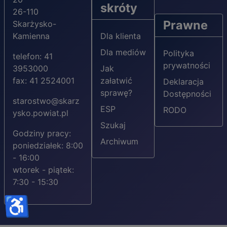
skróty
26-110
Prawne
Skarżysko-
Kamienna
Dla klienta
Dla mediów
Polityka
telefon: 41
prywatności
3953000
Jak
fax: 41 2524001
załatwić
Deklaracja
sprawę?
Dostępności
starostwo@skarz
ESP
RODO
ysko.powiat.pl
Szukaj
Godziny pracy:
Archiwum
poniedziałek: 8:00
- 16:00
wtorek - piątek:
7:30 - 15:30
♿