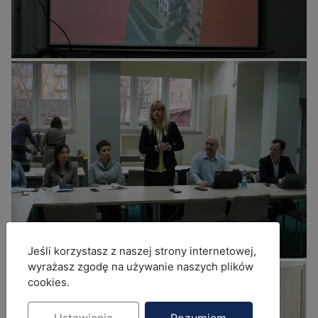
MOD_JBCOOKIES_LANG_HEADER_DEFAULT
Jeśli korzystasz z naszej strony internetowej,
wyrażasz zgodę na używanie naszych plików
cookies.