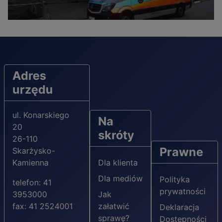
Adres
urzędu
ul. Konarskiego
Na
20
skróty
26-110
Prawne
Skarżysko-
Kamienna
Dla klienta
Dla mediów
Polityka
telefon: 41
prywatności
3953000
Jak
fax: 41 2524001
załatwić
Deklaracja
sprawę?
Dostępności