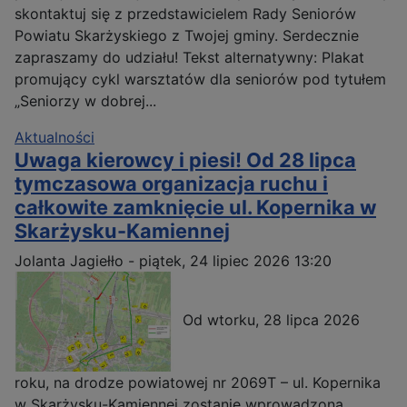
skontaktuj się z przedstawicielem Rady Seniorów
Powiatu Skarżyskiego z Twojej gminy. Serdecznie
zapraszamy do udziału! Tekst alternatywny: Plakat
promujący cykl warsztatów dla seniorów pod tytułem
„Seniorzy w dobrej...
Aktualności
Uwaga kierowcy i piesi! Od 28 lipca
tymczasowa organizacja ruchu i
całkowite zamknięcie ul. Kopernika w
Skarżysku-Kamiennej
Jolanta Jagiełło
-
piątek, 24 lipiec 2026 13:20
Od wtorku, 28 lipca 2026
roku, na drodze powiatowej nr 2069T – ul. Kopernika
w Skarżysku-Kamiennej zostanie wprowadzona