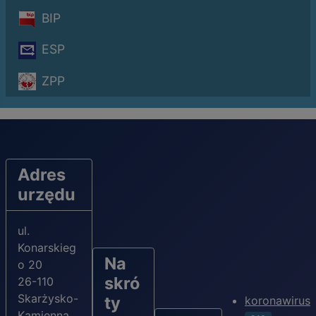
BIP
ESP
ZPP
Adres
urzędu
ul.
Konarskieg
Na
o 20
skró
26-110
Skarżysko-
ty
koronawirus
Kamienna