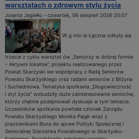
warsztatach o zdrowym stylu życia
Jolanta Jagiełło
-
czwartek, 06 sierpień 2026 20:07
W g min ie Łączna odbyły się
trzecie z cyklu warsztat ów „Seniorzy w dobrej formie
– Aktywni lokalnie”, projektu realizowanego przez
Powiat Skarżyski we współpracy z Radą Seniorów
Powiatu Skarżyskiego oraz radami seniorów z Bliżyna
i Suchedniowa. Tematyka spotkania „Długowieczność
i styl życia” wzbudziły duże zainteresowanie seniorów,
którzy chętnie podejmowali dyskusje w tym temacie.
Uczestników spotkania powitała członek Zarządu
Powiatu Skarżyskiego Monika Pająk wraz z
pracownikami Biura do spraw Polityki Społecznej i
Senioralnej Starostwa Powiatowego w Skarżysku-
Kamiennej. Przedstawiła założenia projektu,