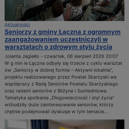
Aktualności
Seniorzy z gminy Łączna z ogromnym
zaangażowaniem uczestniczyli w
warsztatach o zdrowym stylu życia
Jolanta Jagiełło
-
czwartek, 06 sierpień 2026 20:07
W g min ie Łączna odbyły się trzecie z cyklu warsztat
ów „Seniorzy w dobrej formie – Aktywni lokalnie”,
projektu realizowanego przez Powiat Skarżyski we
współpracy z Radą Seniorów Powiatu Skarżyskiego
oraz radami seniorów z Bliżyna i Suchedniowa.
Tematyka spotkania „Długowieczność i styl życia”
wzbudziły duże zainteresowanie seniorów, którzy
chętnie podejmowali dyskusje w tym temacie....