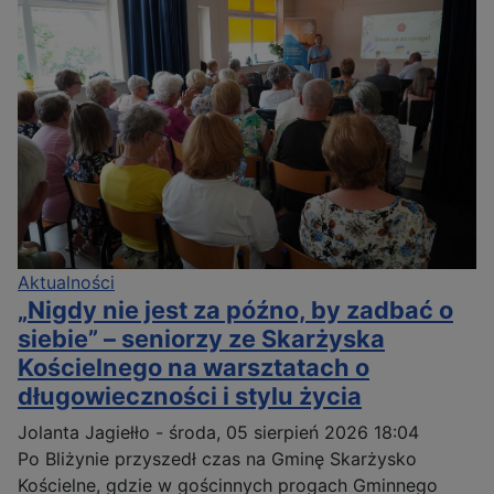
Aktualności
„Nigdy nie jest za późno, by zadbać o
siebie” – seniorzy ze Skarżyska
Kościelnego na warsztatach o
długowieczności i stylu życia
Jolanta Jagiełło
-
środa, 05 sierpień 2026 18:04
Po Bliżynie przyszedł czas na Gminę Skarżysko
Kościelne, gdzie w gościnnych progach Gminnego