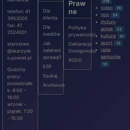
219
Praw
video
70
ne
Dla
telefon: 41
npp
24
klienta
3953000
dyżury
fax: 41
Dla
Polityka
aptek
23
2524001
mediów
prywatności
kultura
21
sport
Jak
12
starostwo
Deklaracja
rada
załatwić
@skarzysk
Dostępności
seniorów
sprawę?
o.powiat.pl
RODO
10
ESP
Godziny
Szukaj
pracy:
poniedziałe
Archiwum
k: 8:00 -
16:00
wtorek -
piątek: 7:30
- 15:30