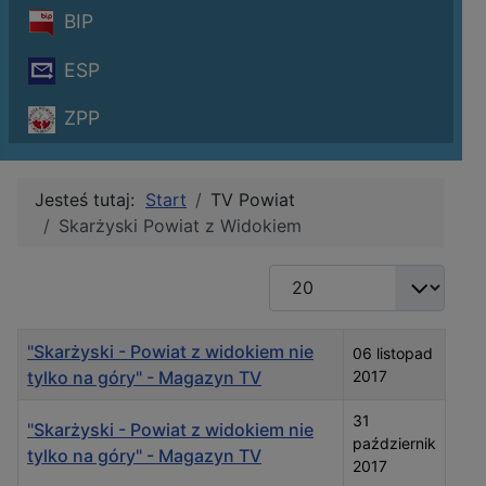
BIP
ESP
ZPP
Jesteś tutaj:
Start
TV Powiat
Skarżyski Powiat z Widokiem
Pokaż #
Tytuł
Data publikacji
"Skarżyski - Powiat z widokiem nie
06 listopad
tylko na góry" - Magazyn TV
2017
31
"Skarżyski - Powiat z widokiem nie
październik
tylko na góry" - Magazyn TV
2017