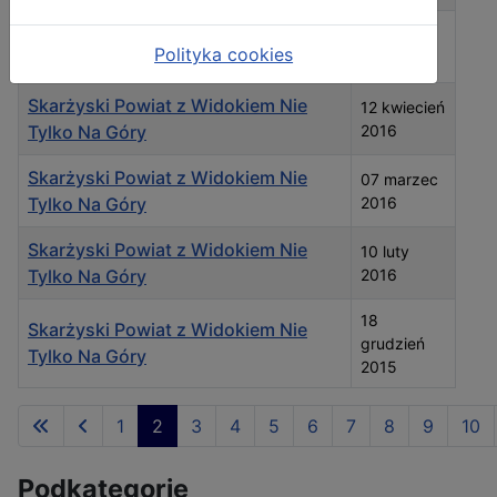
Skarżyski Powiat z Widokiem Nie
06 maj
Polityka cookies
Tylko Na Góry
2016
Skarżyski Powiat z Widokiem Nie
12 kwiecień
Tylko Na Góry
2016
Skarżyski Powiat z Widokiem Nie
07 marzec
Tylko Na Góry
2016
Skarżyski Powiat z Widokiem Nie
10 luty
Tylko Na Góry
2016
18
Skarżyski Powiat z Widokiem Nie
grudzień
Tylko Na Góry
2015
Spis artykułów
1
2
3
4
5
6
7
8
9
10
Strona 2 z 10
Podkategorie