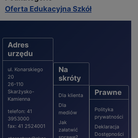
Oferta Edukacyjna Szkół
Adres
urzędu
Na
ul. Konarskiego
20
skróty
26-110
Prawne
Skarżysko-
Dla klienta
Kamienna
Dla
Polityka
telefon: 41
mediów
prywatności
3953000
Jak
fax: 41 2524001
Deklaracja
załatwić
Dostępności
sprawę?