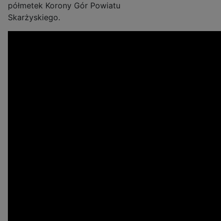
półmetek Korony Gór Powiatu
Skarżyskiego.