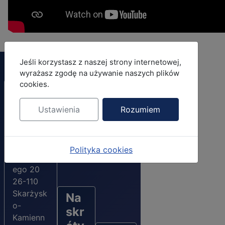
MOD_JBCOOKIES_LANG_HEADER_DEFAULT
Jeśli korzystasz z naszej strony internetowej,
wyrażasz zgodę na używanie naszych plików
cookies.
Adres
urzęd
Ustawienia
Rozumiem
u
ul.
Polityka cookies
Konarski
ego 20
26-110
Skarżysk
Na
o-
skr
Kamienn