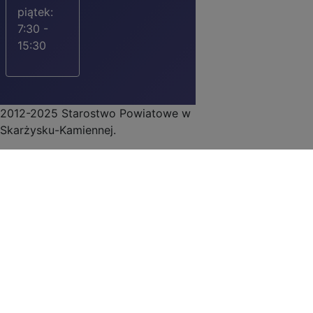
piątek:
7:30 -
15:30
2012-2025 Starostwo Powiatowe w
Skarżysku-Kamiennej.