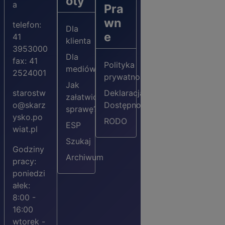
óty
a
Pra
wn
telefon:
Dla
e
41
klienta
3953000
Dla
fax: 41
Polityka
mediów
2524001
prywatności
Jak
starostw
Deklaracja
załatwić
o@skarz
Dostępności
sprawę?
ysko.po
RODO
ESP
wiat.pl
Szukaj
Godziny
Archiwum
pracy:
poniedzi
ałek:
8:00 -
16:00
wtorek -