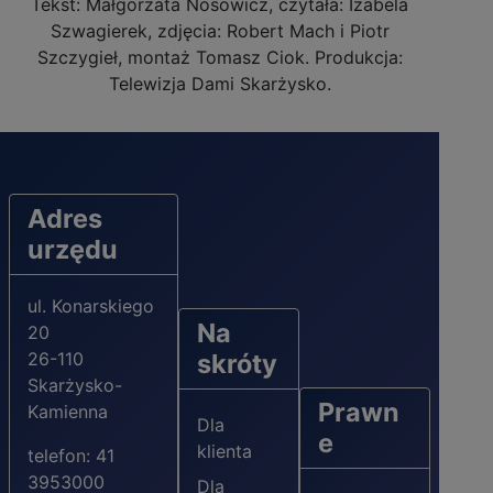
Tekst: Małgorzata Nosowicz, czytała: Izabela
Szwagierek, zdjęcia: Robert Mach i Piotr
Szczygieł, montaż Tomasz Ciok. Produkcja:
Telewizja Dami Skarżysko.
Adres
urzędu
ul. Konarskiego
Na
20
26-110
skróty
Skarżysko-
Prawn
Kamienna
Dla
e
klienta
telefon: 41
3953000
Dla