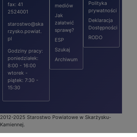
Polityka
fax: 41
mediów
prywatności
2524001
Jak
Deklaracja
załatwić
starostwo@ska
Dostępności
sprawę?
rzysko.powiat.
RODO
pl
ESP
Szukaj
Godziny pracy:
poniedziałek:
Archiwum
8:00 - 16:00
wtorek -
piątek: 7:30 -
15:30
2012-2025 Starostwo Powiatowe w Skarżysku-
Kamiennej.