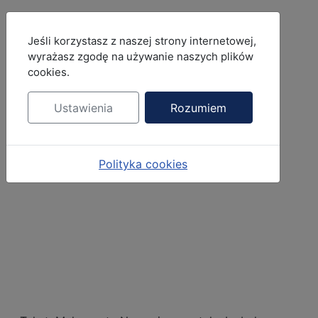
MOD_JBCOOKIES_LANG_HEADER_DEFAULT
Jeśli korzystasz z naszej strony internetowej,
wyrażasz zgodę na używanie naszych plików
cookies.
Ustawienia
Rozumiem
Polityka cookies