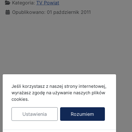
Kategoria:
TV Powiat
Opublikowano: 01 październik 2011
MOD_JBCOOKIES_LANG_HEADER_DEFAULT
Jeśli korzystasz z naszej strony internetowej,
wyrażasz zgodę na używanie naszych plików
cookies.
Ustawienia
Rozumiem
Tekst: Małgorzata Nosowicz, zdjęcia i
montaż: Mariusz Bartosik. Starostwo