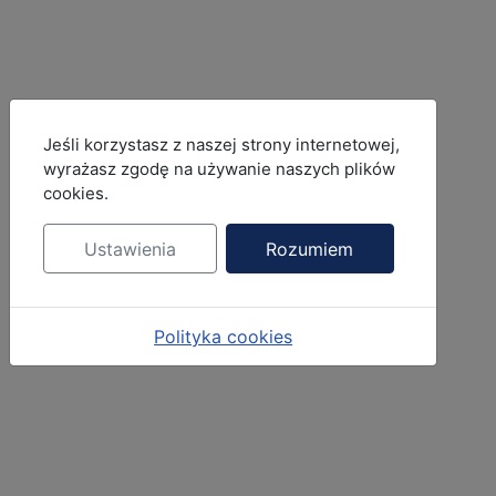
MOD_JBCOOKIES_LANG_HEADER_DEFAULT
Jeśli korzystasz z naszej strony internetowej,
wyrażasz zgodę na używanie naszych plików
cookies.
Ustawienia
Rozumiem
Polityka cookies