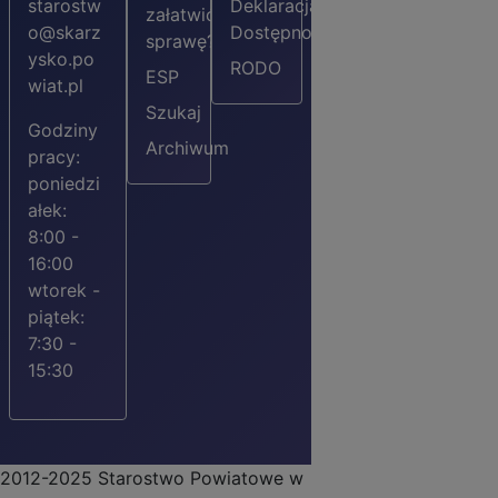
starostw
Deklaracja
załatwić
o@skarz
Dostępności
sprawę?
ysko.po
RODO
ESP
wiat.pl
Szukaj
Godziny
Archiwum
pracy:
poniedzi
ałek:
8:00 -
16:00
wtorek -
piątek:
7:30 -
15:30
2012-2025 Starostwo Powiatowe w