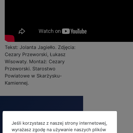
Tekst: Jolanta Jagiełło. Zdjęcia:
Cezary Przeworski, Łukasz
Wisowaty. Montaż: Cezary
Przeworski. Starostwo
Powiatowe w Skarżysku-
Kamiennej.
Adres
MOD_JBCOOKIES_LANG_HEADER_DEFAULT
Jeśli korzystasz z naszej strony internetowej,
urzęd
wyrażasz zgodę na używanie naszych plików