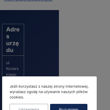
Adre
s
urzę
du
ul.
Konars
kiego
20
26-110
MOD_JBCOOKIES_LANG_HEADER_DEFAULT
Jeśli korzystasz z naszej strony internetowej,
wyrażasz zgodę na używanie naszych plików
Skarży
N
cookies.
sko-
a
Kamien
sk
Ustawienia
Rozumiem
na