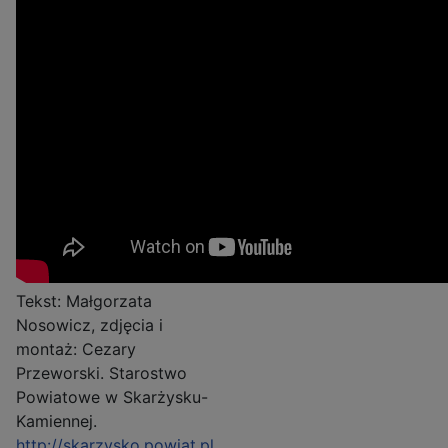
Tekst: Małgorzata
Nosowicz, zdjęcia i
montaż: Cezary
Przeworski. Starostwo
Powiatowe w Skarżysku-
Kamiennej.
http://skarzysko.powiat.pl