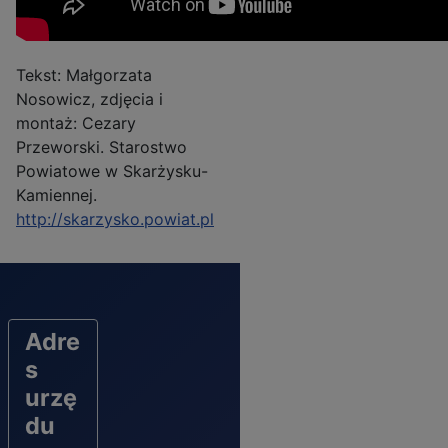
Tekst: Małgorzata
Nosowicz, zdjęcia i
montaż: Cezary
Przeworski. Starostwo
Powiatowe w Skarżysku-
Kamiennej.
http://skarzysko.powiat.pl
Adre
s
urzę
du