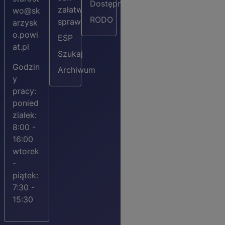
Dostępności
załatwić
wo@sk
RODO
sprawę?
arzysk
o.powi
ESP
at.pl
Szukaj
Godzin
Archiwum
y
pracy:
ponied
ziałek:
8:00 -
16:00
wtorek
-
piątek:
7:30 -
15:30