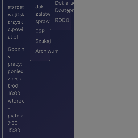
Deklaracja
Jak
starost
Dostępności
załatwić
wo@sk
RODO
sprawę?
arzysk
o.powi
ESP
at.pl
Szukaj
Godzin
Archiwum
y
pracy:
ponied
ziałek:
8:00 -
16:00
wtorek
-
piątek:
7:30 -
15:30