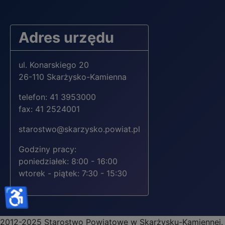
Adres urzędu
ul. Konarskiego 20
26-110 Skarżysko-Kamienna
telefon: 41 3953000
fax: 41 2524001
starostwo@skarzysko.powiat.pl
Godziny pracy:
poniedziałek: 8:00 - 16:00
wtorek - piątek: 7:30 - 15:30
♿
2012-2025 Starostwo Powiatowe w Skarżysku-Kamiennej.