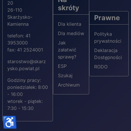
20
skróty
26-110
Prawne
Skarżysko-
Kamienna
Dla klienta
Dla mediów
Polityka
telefon: 41
prywatności
3953000
Jak
fax: 41 2524001
załatwić
Deklaracja
sprawę?
Dostępności
starostwo@skarz
ESP
RODO
ysko.powiat.pl
Szukaj
Godziny pracy:
Archiwum
poniedziałek: 8:00
- 16:00
wtorek - piątek:
7:30 - 15:30
♿