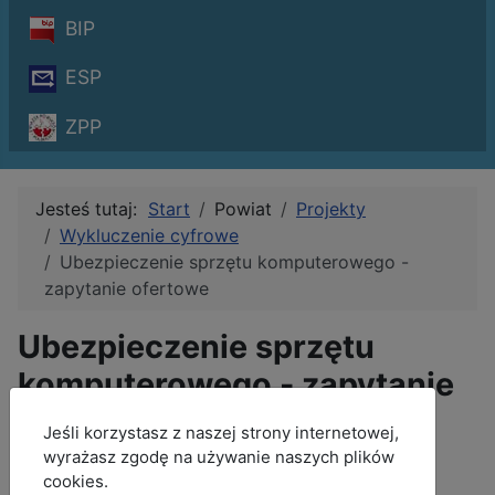
BIP
ESP
ZPP
Jesteś tutaj:
Start
Powiat
Projekty
Wykluczenie cyfrowe
Ubezpieczenie sprzętu komputerowego -
zapytanie ofertowe
Ubezpieczenie sprzętu
komputerowego - zapytanie
ofertowe
MOD_JBCOOKIES_LANG_HEADER_DEFAULT
Jeśli korzystasz z naszej strony internetowej,
wyrażasz zgodę na używanie naszych plików
Szczegóły
cookies.
Autor:
Anna Dąbek