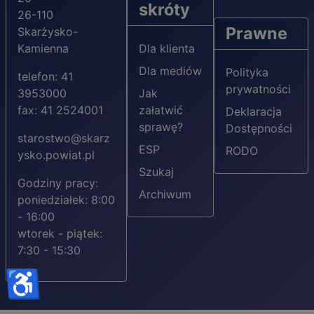
skróty
26-110
Prawne
Skarżysko-
Kamienna
Dla klienta
Dla mediów
Polityka
telefon: 41
prywatności
3953000
Jak
fax: 41 2524001
załatwić
Deklaracja
sprawę?
Dostępności
starostwo@skarz
ESP
RODO
ysko.powiat.pl
Szukaj
Godziny pracy:
Archiwum
poniedziałek: 8:00
- 16:00
wtorek - piątek:
7:30 - 15:30
♿