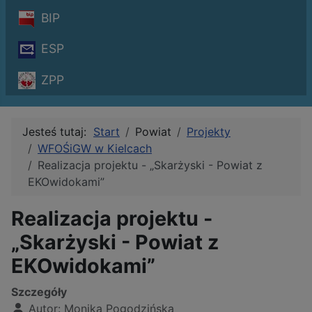
BIP
ESP
ZPP
Jesteś tutaj:
Start
Powiat
Projekty
WFOŚiGW w Kielcach
Realizacja projektu - „Skarżyski - Powiat z
EKOwidokami”
Realizacja projektu -
„Skarżyski - Powiat z
EKOwidokami”
Szczegóły
Autor:
Monika Pogodzińska