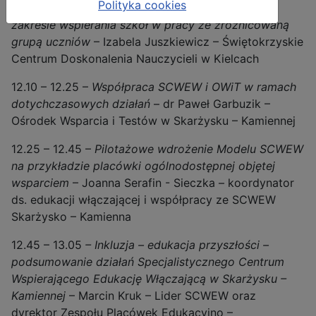
Polityka cookies
poziomie działań powiatowych i wojewódzkich w
zakresie wspierania szkół w pracy ze zróżnicowaną
grupą uczniów
– Izabela Juszkiewicz – Świętokrzyskie
Centrum Doskonalenia Nauczycieli w Kielcach
12.10 – 12.25 –
Współpraca SCWEW i OWiT w ramach
dotychczasowych działań
– dr Paweł Garbuzik –
Ośrodek Wsparcia i Testów w Skarżysku – Kamiennej
12.25 – 12.45 –
Pilotażowe wdrożenie Modelu SCWEW
na przykładzie placówki ogólnodostępnej objętej
wsparciem
– Joanna Serafin - Sieczka – koordynator
ds. edukacji włączającej i współpracy ze SCWEW
Skarżysko – Kamienna
12.45 – 13.05
– Inkluzja – edukacja przyszłości –
podsumowanie działań Specjalistycznego Centrum
Wspierającego Edukację Włączającą w Skarżysku –
Kamiennej
– Marcin Kruk – Lider SCWEW oraz
dyrektor Zespołu Placówek Edukacyjno –