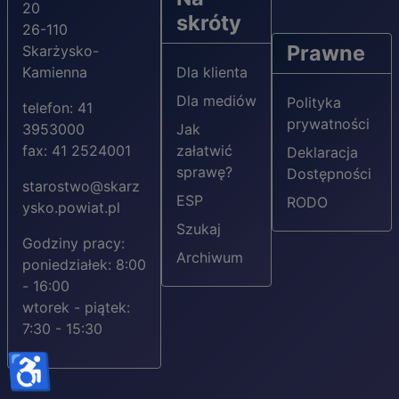
20
skróty
26-110
Prawne
Skarżysko-
Kamienna
Dla klienta
Dla mediów
Polityka
telefon: 41
prywatności
3953000
Jak
fax: 41 2524001
załatwić
Deklaracja
sprawę?
Dostępności
starostwo@skarz
ESP
RODO
ysko.powiat.pl
Szukaj
Godziny pracy:
Archiwum
poniedziałek: 8:00
- 16:00
wtorek - piątek:
7:30 - 15:30
♿