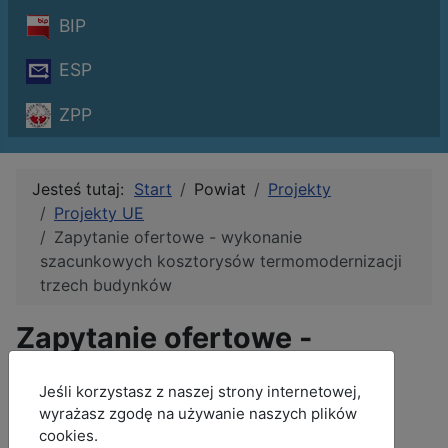
BIP
ESP
ZPP
Jesteś tutaj:
Start
Powiat
Projekty
Projekty UE
Zapytanie ofertowe - wykonanie
szacunkowych kosztorysów termomodernizacji
trzech budynków
Zapytanie ofertowe -
wykonanie szacunkowych
MOD_JBCOOKIES_LANG_HEADER_DEFAULT
Jeśli korzystasz z naszej strony internetowej,
kosztorysów
wyrażasz zgodę na używanie naszych plików
termomodernizacji trzech
cookies.