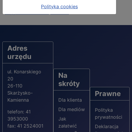
Utworzono: 06 czerwiec 2016
Polityka cookies
Zapytanie ofertowe
2.39 MB
Adres
urzędu
ul. Konarskiego
Na
20
skróty
26-110
Prawne
Skarżysko-
Kamienna
Dla klienta
Dla mediów
Polityka
telefon: 41
prywatności
3953000
Jak
fax: 41 2524001
załatwić
Deklaracja