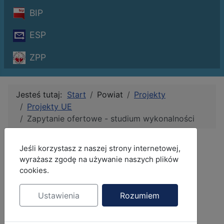
BIP
ESP
ZPP
Jesteś tutaj:
Start
Powiat
Projekty
Projekty UE
Zapytanie ofertowe - studium wykonalności
Zapytanie ofertowe -
MOD_JBCOOKIES_LANG_HEADER_DEFAULT
Jeśli korzystasz z naszej strony internetowej,
studium wykonalności
wyrażasz zgodę na używanie naszych plików
cookies.
Szczegóły
Autor:
Anna Dąbek
Ustawienia
Rozumiem
Kategoria:
Projekty UE