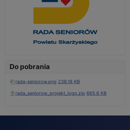
Do pobrania
rada-seniorow.png
238.18 KB
rada_seniorow_projekt_logo.zip
665.6 KB