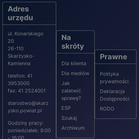
Adres
urzędu
ul. Konarskiego
Na
20
skróty
26-110
Prawne
Skarżysko-
Kamienna
Dla klienta
Dla mediów
Polityka
telefon: 41
prywatności
3953000
Jak
fax: 41 2524001
załatwić
Deklaracja
sprawę?
Dostępności
starostwo@skarz
ESP
RODO
ysko.powiat.pl
Szukaj
Godziny pracy:
Archiwum
poniedziałek: 8:00
- 16:00