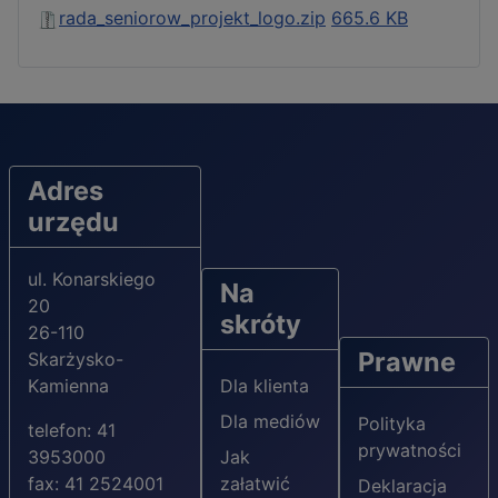
rada_seniorow_projekt_logo.zip
665.6 KB
Adres
urzędu
ul. Konarskiego
Na
20
skróty
26-110
Prawne
Skarżysko-
Kamienna
Dla klienta
Dla mediów
Polityka
telefon: 41
prywatności
3953000
Jak
fax: 41 2524001
załatwić
Deklaracja