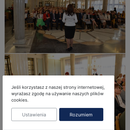
MOD_JBCOOKIES_LANG_HEADER_DEFAULT
Jeśli korzystasz z naszej strony internetowej,
wyrażasz zgodę na używanie naszych plików
cookies.
Ustawienia
Rozumiem