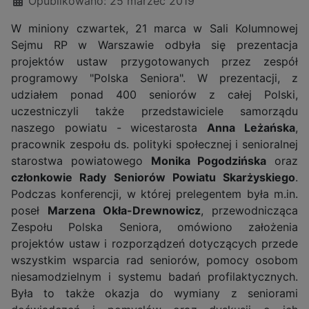
Opublikowano: 25 marzec 2019
W miniony czwartek, 21 marca w Sali Kolumnowej
Sejmu RP w Warszawie odbyła się prezentacja
projektów ustaw przygotowanych przez zespół
programowy "Polska Seniora". W prezentacji, z
udziałem ponad 400 seniorów z całej Polski,
uczestniczyli także przedstawiciele samorządu
naszego powiatu - wicestarosta
Anna Leżańska
,
pracownik zespołu ds. polityki społecznej i senioralnej
starostwa powiatowego
Monika Pogodzińska
oraz
członkowie Rady Seniorów Powiatu Skarżyskiego
.
Podczas konferencji, w której prelegentem była m.in.
poseł
Marzena Okła-Drewnowicz
, przewodnicząca
Zespołu Polska Seniora, omówiono założenia
projektów ustaw i rozporządzeń dotyczących przede
wszystkim wsparcia rad seniorów, pomocy osobom
niesamodzielnym i systemu badań profilaktycznych.
Była to także okazja do wymiany z seniorami