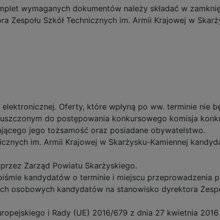
komplet wymaganych dokumentów należy składać w zamkn
ra Zespołu Szkół Technicznych im. Armii Krajowej w Skarż
 elektronicznej. Oferty, które wpłyną po ww. terminie nie 
puszczonym do postępowania konkursowego komisja kon
ającego jego tożsamość oraz posiadane obywatelstwo.
icznych im. Armii Krajowej w Skarżysku-Kamiennej kandyd
przez Zarząd Powiatu Skarżyskiego.
 piśmie kandydatów o terminie i miejscu przeprowadzenia
ych osobowych kandydatów na stanowisko dyrektora Zespo
Europejskiego i Rady (UE) 2016/679 z dnia 27 kwietnia 201