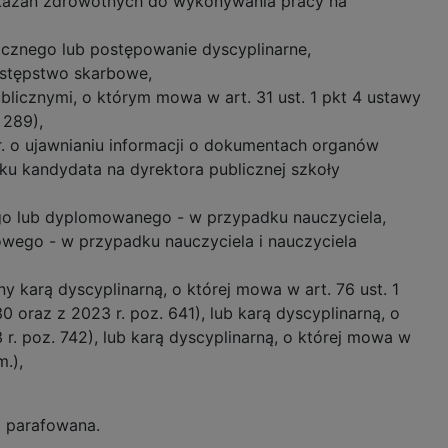
skazań zdrowotnych do wykonywania pracy na
icznego lub postępowanie dyscyplinarne,
estępstwo skarbowe,
licznymi, o którym mowa w art. 31 ust. 1 pkt 4 ustawy
 289),
 r. o ujawnianiu informacji o dokumentach organów
ku kandydata na dyrektora publicznej szkoły
go lub dyplomowanego - w przypadku nauczyciela,
wego - w przypadku nauczyciela i nauczyciela
 karą dyscyplinarną, o której mowa w art. 76 ust. 1
30 oraz z 2023 r. poz. 641), lub karą dyscyplinarną, o
 r. poz. 742), lub karą dyscyplinarną, o której mowa w
m.),
a parafowana.