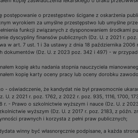
nałem kopię zaświadczenia lekarskiego o braku przeciww
ię postępowanie o przestępstwo ścigane z oskarżenia publ
ocnym wyrokiem za umyślne przestępstwo lub umyślne prz
ełnienia funkcji związanych z dysponowaniem środkami pub
nie dyscypliny finansów publicznych (Dz. U. z 2021 r. poz.
a w art. 7 ust. 1 i 3a ustawy z dnia 18 października 2006
ch dokumentów (Dz. U. z 2023 poz. 342 i 497) - w przypad
nałem kopię aktu nadania stopnia nauczyciela mianowane
nałem kopię karty oceny pracy lub oceny dorobku zawodo
o - oświadczenie, że kandydat nie był prawomocnie ukarany
. U. z 2021 r. poz. 1762, z 2022 r. poz. 935, 1116, 1700, 17
8 r. - Prawo o szkolnictwie wyższym i nauce (Dz. U. z 2023
szkolnictwie wyższym (Dz. U. z 2017 r. poz. 2183, z późn. z
nności prawnych i korzysta z pełni praw publicznych;
ydata winny być własnoręcznie podpisane, a każda stron