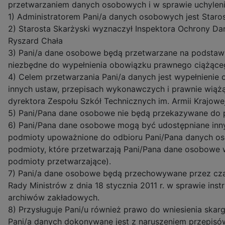
przetwarzaniem danych osobowych i w sprawie uchylen
1) Administratorem Pani/a danych osobowych jest Staro
2) Starosta Skarżyski wyznaczył Inspektora Ochrony Da
Ryszard Chała
3) Pani/a dane osobowe będą przetwarzane na podstawie 
niezbędne do wypełnienia obowiązku prawnego ciążąceg
4) Celem przetwarzania Pani/a danych jest wypełnienie
innych ustaw, przepisach wykonawczych i prawnie wiążą
dyrektora Zespołu Szkół Technicznych im. Armii Krajowe
5) Pani/Pana dane osobowe nie będą przekazywane do p
6) Pani/Pana dane osobowe mogą być udostępniane in
podmioty upoważnione do odbioru Pani/Pana danych o
podmioty, które przetwarzają Pani/Pana dane osobowe 
podmioty przetwarzające).
7) Pani/a dane osobowe będą przechowywane przez cza
Rady Ministrów z dnia 18 stycznia 2011 r. w sprawie inst
archiwów zakładowych.
8) Przysługuje Pani/u również prawo do wniesienia ska
Pani/a danych dokonywane jest z naruszeniem przepis