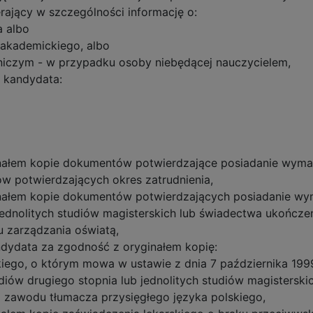
rający w szczególności informację o:
a albo
 akademickiego, albo
wniczym - w przypadku osoby niebędącej nauczycielem,
 kandydata:
nałem kopie dokumentów potwierdzające posiadanie wyma
ów potwierdzających okres zatrudnienia,
nałem kopie dokumentów potwierdzających posiadanie wy
 jednolitych studiów magisterskich lub świadectwa ukończ
u zarządzania oświatą,
dydata za zgodność z oryginałem kopię:
go, o którym mowa w ustawie z dnia 7 października 1999 r.
ów drugiego stopnia lub jednolitych studiów magisterskich,
zawodu tłumacza przysięgłego języka polskiego,