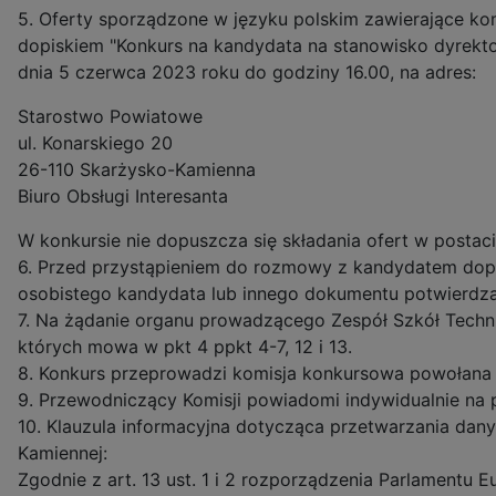
5. Oferty sporządzone w języku polskim zawierające 
dopiskiem "Konkurs na kandydata na stanowisko dyrekto
dnia 5 czerwca 2023 roku do godziny 16.00, na adres:
Starostwo Powiatowe
ul. Konarskiego 20
26-110 Skarżysko-Kamienna
Biuro Obsługi Interesanta
W konkursie nie dopuszcza się składania ofert w postaci
6. Przed przystąpieniem do rozmowy z kandydatem do
osobistego kandydata lub innego dokumentu potwierdz
7. Na żądanie organu prowadzącego Zespół Szkół Techn
których mowa w pkt 4 ppkt 4-7, 12 i 13.
8. Konkurs przeprowadzi komisja konkursowa powołana 
9. Przewodniczący Komisji powiadomi indywidualnie na
10. Klauzula informacyjna dotycząca przetwarzania dan
Kamiennej:
Zgodnie z art. 13 ust. 1 i 2 rozporządzenia Parlamentu 