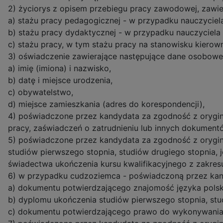
2) życiorys z opisem przebiegu pracy zawodowej, zawie
a) stażu pracy pedagogicznej - w przypadku nauczyciel
b) stażu pracy dydaktycznej - w przypadku nauczyciela
c) stażu pracy, w tym stażu pracy na stanowisku kiero
3) oświadczenie zawierające następujące dane osobowe
a) imię (imiona) i nazwisko,
b) datę i miejsce urodzenia,
c) obywatelstwo,
d) miejsce zamieszkania (adres do korespondencji),
4) poświadczone przez kandydata za zgodność z orygi
pracy, zaświadczeń o zatrudnieniu lub innych dokument
5) poświadczone przez kandydata za zgodność z orygi
studiów pierwszego stopnia, studiów drugiego stopnia,
świadectwa ukończenia kursu kwalifikacyjnego z zakres
6) w przypadku cudzoziemca - poświadczoną przez kan
a) dokumentu potwierdzającego znajomość języka polskie
b) dyplomu ukończenia studiów pierwszego stopnia, studi
c) dokumentu potwierdzającego prawo do wykonywania 