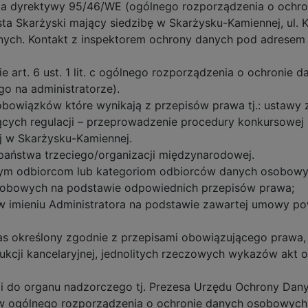
ia dyrektywy 95/46/WE (ogólnego rozporządzenia o ochr
sta Skarżyski mający siedzibę w Skarżysku-Kamiennej, ul.
nych. Kontakt z inspektorem ochrony danych pod adresem 
art. 6 ust. 1 lit. c ogólnego rozporządzenia o ochronie 
o na administratorze).
 obowiązków które wynikają z przepisów prawa tj.: ustawy
cych regulacji – przeprowadzenie procedury konkursowej 
j w Skarżysku-Kamiennej.
aństwa trzeciego/organizacji międzynarodowej.
nym odbiorcom lub kategoriom odbiorców danych osobowy
sobowych na podstawie odpowiednich przepisów prawa;
w imieniu Administratora na podstawie zawartej umowy po
s określony zgodnie z przepisami obowiązującego prawa,
rukcji kancelaryjnej, jednolitych rzeczowych wykazów akt or
rgi do organu nadzorczego tj. Prezesa Urzędu Ochrony Dan
ów ogólnego rozporządzenia o ochronie danych osobowych