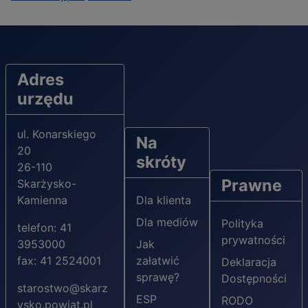
Adres
urzędu
ul. Konarskiego
Na
20
skróty
26-110
Prawne
Skarżysko-
Kamienna
Dla klienta
Dla mediów
Polityka
telefon: 41
prywatności
3953000
Jak
fax: 41 2524001
załatwić
Deklaracja
sprawę?
Dostępności
starostwo@skarz
ESP
RODO
ysko.powiat.pl