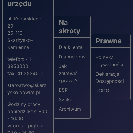
urzędu
ul. Konarskiego
Na
20
skróty
26-110
Prawne
Skarżysko-
Kamienna
Dla klienta
Dla mediów
Polityka
telefon: 41
prywatności
3953000
Jak
fax: 41 2524001
załatwić
Deklaracja
sprawę?
Dostępności
starostwo@skarz
ESP
RODO
ysko.powiat.pl
Szukaj
Godziny pracy:
Archiwum
poniedziałek: 8:00
- 16:00
wtorek - piątek:
7:30 - 15:30