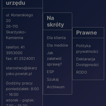
urzędu
ul. Konarskiego
Na
20
skróty
26-110
Prawne
Skarżysko-
Kamienna
Dla klienta
Dla mediów
Polityka
telefon: 41
prywatności
3953000
Jak
fax: 41 2524001
załatwić
Deklaracja
sprawę?
Dostępności
starostwo@skarz
ESP
RODO
ysko.powiat.pl
Szukaj
Godziny pracy:
Archiwum
poniedziałek: 8:00
- 16:00
wtorek - piątek:
7:30 - 15:30