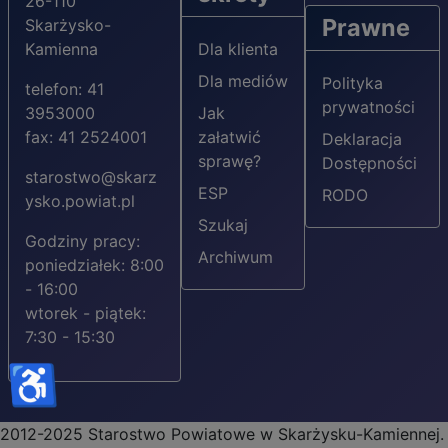
26-110
Prawne
Skarżysko-
Kamienna
Dla klienta
Dla mediów
Polityka
telefon: 41
prywatności
3953000
Jak
fax: 41 2524001
załatwić
Deklaracja
sprawę?
Dostępności
starostwo@skarz
ESP
RODO
ysko.powiat.pl
Szukaj
Godziny pracy:
Archiwum
poniedziałek: 8:00
- 16:00
wtorek - piątek:
7:30 - 15:30
♿
2012-2025 Starostwo Powiatowe w Skarżysku-Kamiennej.