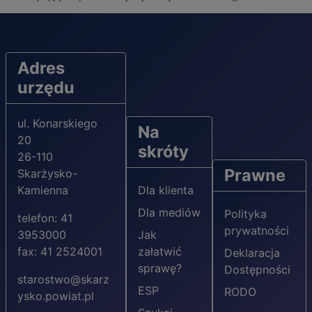
Adres
urzędu
ul. Konarskiego
Na
20
skróty
26-110
Prawne
Skarżysko-
Kamienna
Dla klienta
Dla mediów
Polityka
telefon: 41
prywatności
3953000
Jak
fax: 41 2524001
załatwić
Deklaracja
sprawę?
Dostępności
starostwo@skarz
ESP
RODO
ysko.powiat.pl