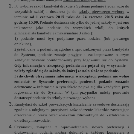
Po wyborze szkół kandydat drukuje z Systemu podanie (jeden wzór do
wszystkich szkół) i dostarcza je do
szkoły pierwszego wyboru
w
terminie
od 1 czerwca 2015 roku do
24
czerwca 2015 roku do
godziny 15.00.
Podanie dostarcza się tylko do jednej szkoły – jest ono
traktowane jako podanie do wszystkich szkół, do których
gimnazjalista kandyduje (maksymalnie 3 szkół):
1) podanie musi być podpisane przez rodzica (lub prawnego
opiekuna),
2)jeżeli dane w podaniu są zgodne z wprowadzonymi przez kandydata
do Systemu, podanie zostaje przyjęte i zaakceptowane o czym
kandydat zostanie poinformowany przy logowaniu się do Systemu.
Gdy informacja o akceptacji podania nie pojawi się w systemie –
należy zgłosić się do szkoły, do której zostało złożone podanie.
3)
do chwili otrzymania informacji o akceptacji podania nie wolno
zmieniać w Systemie preferencji, ponieważ podanie zostanie
odrzucone –
informacja o tym fakcie pojawi się dla kandydata przy
logowaniu się do Systemu. W tym przypadku należy ponownie
dostarczyć podanie do szkoły pierwszego wyboru.
Kandydaci do szkół prowadzących kształcenie zawodowe dostarczają
zgodnie z odrębnymi przepisami zaświadczenie lekarskie zawierające
orzeczenie o braku przeciwwskazań zdrowotnych do kształcenia w
określonym zawodzie.
Czynności, związane z wprowadzaniem swoich preferencji i
drukowaniem podania można dokonać z każdego komputera z