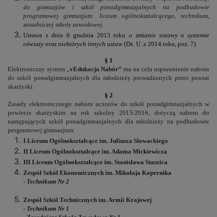
do gimnazjów i szkół ponadgimnazjalnych na podbudowie
programowej gimnazjum: liceum ogólnokształcącego, technikum,
zasadniczej szkoły zawodowej.
Ustawa z dnia 6 grudnia 2013 roku
o zmianie ustawy o systemie
oświaty oraz niektórych innych ustaw
(Dz. U. z 2014 roku, poz. 7)
§ 1
Elektroniczny
system „
vEdukacja Nabór”
ma na celu usprawnienie naboru
do szkół ponadgimnazjalnych dla młodzieży prowadzonych przez powiat
skarżyski.
§ 2
Zasady elektronicznego naboru uczniów do szkół ponadgimnazjalnych w
powiecie skarżyskim na rok szkolny 2015/2016, dotyczą naboru do
następujących szkół ponadgimnazjalnych dla młodzieży na podbudowie
programowej gimnazjum:
I Liceum Ogólnokształcące im. Juliusza Słowackiego
II Liceum Ogólnokształcące im. Adama Mickiewicza
III Liceum Ogólnokształcące im. Stanisława Staszica
Zespół Szkół Ekonomicznych im. Mikołaja Kopernika
- Technikum Nr 2
Zespół Szkół Technicznych im. Armii Krajowej
- Technikum Nr 1