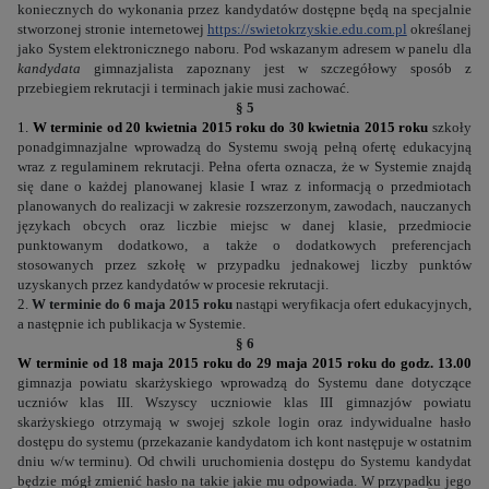
koniecznych do wykonania przez kandydatów dostępne będą na specjalnie
stworzonej stronie internetowej
https://swietokrzyskie.edu.com.pl
określanej
jako System elektronicznego naboru. Pod wskazanym adresem w panelu dla
kandydata
gimnazjalista zapoznany jest w szczegółowy sposób z
przebiegiem rekrutacji i terminach jakie musi zachować.
§ 5
1.
W terminie od 20 kwietnia 2015 roku do 30 kwietnia 2015 roku
szkoły
ponadgimnazjalne wprowadzą do Systemu swoją pełną ofertę edukacyjną
wraz z regulaminem rekrutacji. Pełna oferta oznacza, że w Systemie znajdą
się dane o każdej planowanej klasie I wraz z informacją o
przedmiotach
planowanych do realizacji w zakresie rozszerzonym
, zawodach, nauczanych
językach obcych oraz liczbie miejsc w danej klasie, przedmiocie
punktowanym dodatkowo, a także o dodatkowych preferencjach
stosowanych przez szkołę w przypadku jednakowej liczby punktów
uzyskanych przez kandydatów w procesie rekrutacji.
2.
W terminie do 6 maja 2015 roku
nastąpi weryfikacja ofert edukacyjnych,
a następnie ich publikacja w Systemie.
§ 6
W terminie od 18 maja 2015 roku do 29 maja 2015 roku do godz. 13.00
gimnazja powiatu skarżyskiego wprowadzą do Systemu dane dotyczące
uczniów klas III. Wszyscy uczniowie klas III gimnazjów powiatu
skarżyskiego otrzymają w swojej szkole login oraz indywidualne hasło
dostępu do systemu (przekazanie kandydatom ich kont następuje w ostatnim
dniu w/w terminu). Od chwili uruchomienia dostępu do Systemu kandydat
będzie mógł zmienić hasło na takie jakie mu odpowiada. W przypadku jego