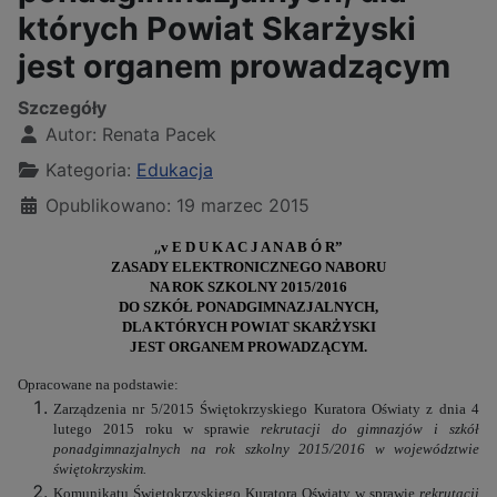
których Powiat Skarżyski
jest organem prowadzącym
Szczegóły
Autor:
Renata Pacek
Kategoria:
Edukacja
Opublikowano: 19 marzec 2015
„
v E D U K A C J A N A B Ó R”
ZASADY ELEKTRONICZNEGO NABORU
NA ROK SZKOLNY 2015/2016
DO SZKÓŁ PONADGIMNAZJALNYCH,
DLA KTÓRYCH POWIAT SKARŻYSKI
JEST ORGANEM PROWADZĄCYM.
Opracowane na podstawie:
Zarządzenia nr 5/2015 Świętokrzyskiego Kuratora Oświaty z dnia 4
lutego 2015 roku w sprawie
rekrutacji do gimnazjów i szkół
ponadgimnazjalnych na rok szkolny 2015/2016 w województwie
świętokrzyskim.
Komunikatu Świętokrzyskiego Kuratora Oświaty w sprawie
rekrutacji