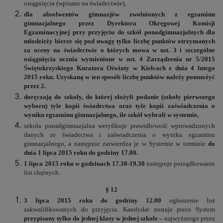
osiągnięcia (wpisane na świadectwie),
dla absolwentów gimnazjów zwolnionych z egzaminu
gimnazjalnego przez Dyrektora Okręgowej Komisji
Egzaminacyjnej przy przyjęciu do szkół ponadgimnazjalnych dla
młodzieży bierze się pod uwagę tylko liczbę punktów otrzymanych
za oceny na świadectwie o których mowa w ust. 3 i szczególne
osiągnięcia ucznia wymienione w ust. 4 Zarządzenia nr 5/2015
Świętokrzyskiego Kuratora Oświaty w Kielcach z dnia 4 lutego
2015 roku. Uzyskaną w ten sposób liczbę punktów należy pomnożyć
przez 2.
doręczają do szkoły, do której złożyli podanie (szkoły pierwszego
wyboru)
tyle kopii świadectwa oraz tyle kopii zaświadczenia o
wyniku egzaminu gimnazjalnego, ile szkół wybrali w systemie,
szkoła ponadgimnazjalna weryfikuje prawidłowość wprowadzonych
danych ze świadectwa i zaświadczenia o wyniku egzaminu
gimnazjalnego, a następnie zatwierdza je w Systemie w terminie
do
dnia 1 lipca 2015 roku do godziny 17.00.
1 lipca 2015 roku w godzinach 17.30-19.30
następuje porządkowanie
list chętnych.
§ 12
3 lipca 2015 roku do godziny 12.00
ogłoszenie list
zakwalifikowanych do przyjęcia. Kandydat zostaje przez System
przypisany tylko do jednej klasy w jednej szkole –
najwyższego przez