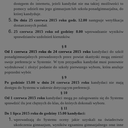
dostępem do internetu, jeżeli kandydat nie ma takiej możliwości to
pomocy udzieli mu jego gimnazjum lub szkoła ponadgimnazjalna, do
której kandyduje.
Do dnia 25 czerwca 2015 roku godz. 12.00
następuje weryfikacja
dostarczonych podań.
25 czerwca 2015 roku od godziny 8.00
wprowadzanie wyników
sprawdzianów uzdolnień kierunków.
§ 8
Od 1 czerwca 2015 roku do 24 czerwca 2015 rok
u
kandydaci do szkół
ponadgimnazjalnych prowadzonych przez powiat skarżyski mogą zmienić
swoje preferencje w Systemie. W tym przypadku kandydat musi ponownie
wydrukować i złożyć podanie do szkoły pierwszego wyboru, która anuluje
poprzedni wybór.
§ 9
Po godzinie 15.00 w dniu 24 czerwca 2015 roku
kandydaci nie mają
dostępu do Systemu w zakresie dotyczącym preferencji.
§ 10
Od 1 czerwca 2015 roku
kandydaci mogą po zalogowaniu się do Systemu
sprawdzić ilu jest chętnych do klas, do których dokonali wyboru.
§ 11
Do 1 lipca 2015 roku do godziny 15.00 kandydaci:
wprowadzają do Systemu oceny jakie uzyskali na świadectwie
ukończenia gimnazjum, wyników egzaminu gimnazjalnego oraz inne