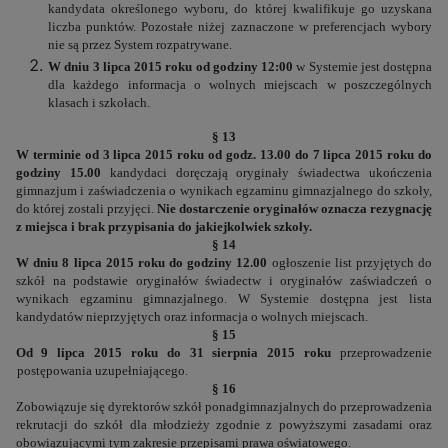
kandydata określonego wyboru, do której kwalifikuje go uzyskana
liczba punktów. Pozostałe niżej zaznaczone w preferencjach wybory
nie są przez System rozpatrywane.
W dniu 3 lipca 2015 roku od godziny 12:00
w Systemie jest dostępna
dla każdego informacja o wolnych miejscach w poszczególnych
klasach i szkołach.
§ 13
W terminie od 3 lipca 2015 roku od godz. 13.00 do 7 lipca 2015 roku do
godziny 15.00
kandydaci doręczają oryginały świadectwa ukończenia
gimnazjum i zaświadczenia o wynikach egzaminu gimnazjalnego do szkoły,
do której zostali przyjęci.
Nie dostarczenie oryginałów oznacza rezygnację
z miejsca i brak przypisania do jakiejkolwiek szkoły.
§ 14
W dniu 8 lipca 2015 roku do godziny 12.00
ogłoszenie list przyjętych do
szkół na podstawie oryginałów świadectw i oryginałów zaświadczeń o
wynikach egzaminu gimnazjalnego. W Systemie dostępna jest lista
kandydatów nieprzyjętych oraz informacja o wolnych miejscach.
§ 15
Od 9 lipca 2015 roku do 31 sierpnia 2015 roku
przeprowadzenie
postępowania uzupełniającego.
§ 16
Zobowiązuje się dyrektorów szkół ponadgimnazjalnych do przeprowadzenia
rekrutacji do szkół dla młodzieży zgodnie z powyższymi zasadami oraz
obowiązującymi tym zakresie przepisami prawa oświatowego.