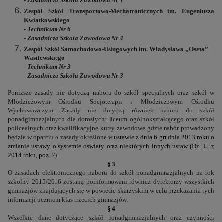
- Zasadnicza Szkoła Zawodowa Nr 1
Zespół Szkół Transportowo-Mechatronicznych im. Eugeniusza
Kwiatkowskiego
- Technikum Nr 6
- Zasadnicza Szkoła Zawodowa Nr 4
Zespół Szkół Samochodowo-Usługowych im. Władysława „Oseta”
Wasilewskiego
- Technikum Nr 3
- Zasadnicza Szkoła Zawodowa Nr 3
Poniższe zasady nie dotyczą naboru do szkół specjalnych oraz szkół w
Młodzieżowym Ośrodku Socjoterapii i Młodzieżowym Ośrodku
Wychowawczym.
Zasady nie dotyczą również naboru do szkół
ponadgimnazjalnych dla dorosłych: liceum ogólnokształcącego oraz szkół
policealnych oraz kwalifikacyjne kursy zawodowe
gdzie nabór prowadzony
będzie w oparciu o zasady określone w u
stawie z dnia 6 grudnia 2013 roku o
zmianie ustawy o systemie oświaty oraz niektórych innych ustaw
(Dz. U. z
2014 roku, poz. 7).
§ 3
O zasadach elektronicznego naboru do szkół ponadgimnazjalnych na rok
szkolny 2015/2016 zostaną poinformowani również dyrektorzy wszystkich
gimnazjów znajdujących się w powiecie skarżyskim w celu przekazania tych
informacji uczniom klas trzecich gimnazjów.
§ 4
Wszelkie dane dotyczące szkół ponadgimnazjalnych oraz czynności