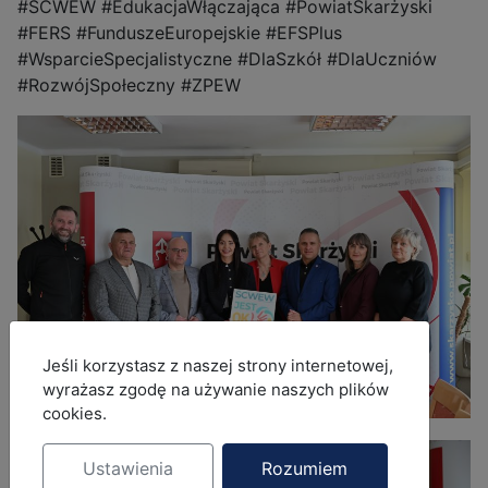
#SCWEW #EdukacjaWłączająca #PowiatSkarżyski
#FERS #FunduszeEuropejskie #EFSPlus
#WsparcieSpecjalistyczne #DlaSzkół #DlaUczniów
#RozwójSpołeczny #ZPEW
MOD_JBCOOKIES_LANG_HEADER_DEFAULT
Jeśli korzystasz z naszej strony internetowej,
wyrażasz zgodę na używanie naszych plików
cookies.
Ustawienia
Rozumiem