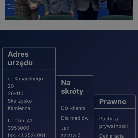
Adres
urzędu
ul. Konarskiego
Na
20
skróty
26-110
Prawne
Skarżysko-
Kamienna
Dla klienta
Dla mediów
Polityka
telefon: 41
prywatności
3953000
Jak
fax: 41 2524001
załatwić
Deklaracja