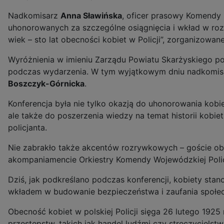
Nadkomisarz
Anna Sławińska
, oficer prasowy Komendy 
uhonorowanych za szczególne osiągnięcia i wkład w rozw
wiek – sto lat obecności kobiet w Policji”, zorganizowane
Wyróżnienia w imieniu Zarządu Powiatu Skarżyskiego p
podczas wydarzenia. W tym wyjątkowym dniu nadkomisarz
Boszczyk-Górnicka
.
Konferencja była nie tylko okazją do uhonorowania kobie
ale także do poszerzenia wiedzy na temat historii kobie
policjanta.
Nie zabrakło także akcentów rozrywkowych – goście obej
akompaniamencie Orkiestry Komendy Wojewódzkiej Polic
Dziś, jak podkreślano podczas konferencji, kobiety stan
wkładem w budowanie bezpieczeństwa i zaufania społe
Obecność kobiet w polskiej Policji sięga 26 lutego 1925
przestępstw, takich jak handel ludźmi czy stręczyciels