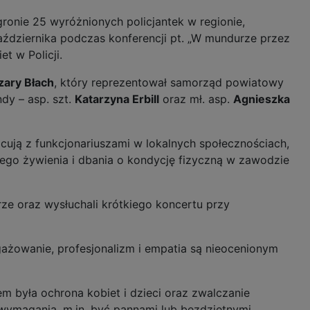
gronie 25 wyróżnionych policjantek w regionie,
aździernika podczas konferencji pt. „W mundurze przez
et w Policji.
zary Błach
, który reprezentował samorząd powiatowy
dy – asp. szt.
Katarzyna Erbill
oraz mł. asp.
Agnieszka
racują z funkcjonariuszami w lokalnych społecznościach,
owego żywienia i dbania o kondycję fizyczną w zawodzie
ze oraz wysłuchali krótkiego koncertu przy
angażowanie, profesjonalizm i empatia są nieocenionym
em była ochrona kobiet i dzieci oraz zwalczanie
e wymagania, m.in. być pannami lub bezdzietnymi