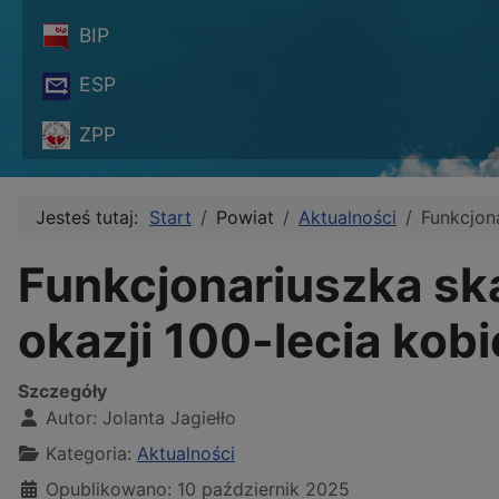
BIP
ESP
ZPP
Jesteś tutaj:
Start
Powiat
Aktualności
Funkcjona
Funkcjonariuszka ska
okazji 100-lecia kobie
Szczegóły
Autor:
Jolanta Jagiełło
Kategoria:
Aktualności
Opublikowano: 10 październik 2025