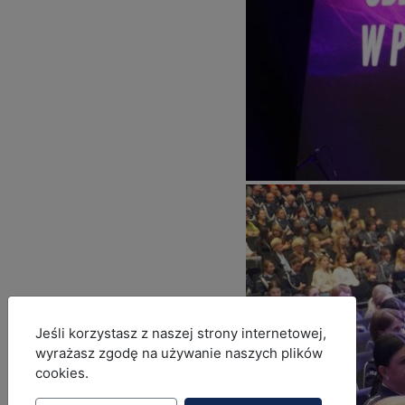
MOD_JBCOOKIES_LANG_HEADER_DEFAULT
Jeśli korzystasz z naszej strony internetowej,
wyrażasz zgodę na używanie naszych plików
cookies.