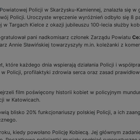
Powiatowej Policji w Skarżysku-Kamiennej, znalazła się w 
ój Policji. Uroczyste wręczenie wyróżnień odbyło się 8 p
j w Targach Kielce z okazji jubileuszu 100-lecia służby kobi
ogratulował pani nadkomisarz członek Zarządu Powiatu
Ce
 Annie Sławińskiej towarzyszyły m.in. koleżanki z komen
t, które każdego dnia wspierają działania Policji i współp
t w Policji, profilaktyki zdrowia serca oraz zasad prawidł
rzeli film poświęcony historii kobiet w policyjnym mundur
ji w Katowicach.
owią blisko 20% funkcjonariuszy polskiej Policji, a ich za
cznego.
 roku, kiedy powołano Policję Kobiecą. Jej głównym zadani
two. Początkowo policjantki musiały spełniać rygorystyczn