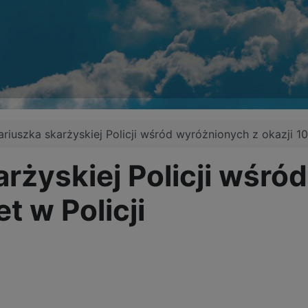
riuszka skarżyskiej Policji wśród wyróżnionych z okazji 100
rżyskiej Policji wśró
t w Policji