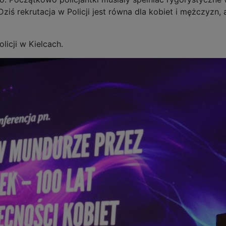
iś rekrutacja w Policji jest równa dla kobiet i mężczyzn, a
licji w Kielcach.