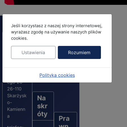
MOD_JBCOOKIES_LANG_HEADER_DEFAULT
Jeśli korzystasz z naszej strony internetowej,
wyrażasz zgodę na używanie naszych plików
Adres
cookies.
urzęd
Ustawienia
Rozumiem
u
ul.
Polityka cookies
Konarski
ego 20
26-110
Skarżysk
Na
o-
skr
Kamienn
óty
a
Pra
wn